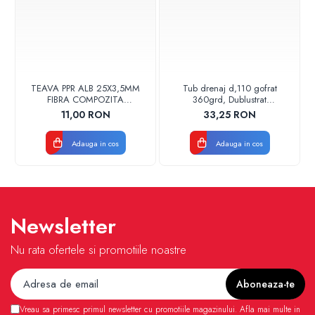
TEAVA PPR ALB 25X3,5MM
Tub drenaj d,110 gofrat
FIBRA COMPOZITA
360grd, Dublustrat
10033025004
verde/negru 110152 Drainkit
11,00 RON
33,25 RON
VALDUOTHERM VALROM
Adauga in cos
Adauga in cos
Newsletter
Nu rata ofertele si promotiile noastre
Vreau sa primesc primul newsletter cu promotiile magazinului. Afla mai multe in