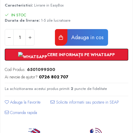
Radiatoare Otel Vogel&Noot
Caracteristici:
Livrare in EasyBox
Radiatoare Otel Korado
IN STOC
Radiatoare de Baie Purmo Banga
Durata de livrare:
1-5 zile lucratoare
Automatizare Termostate
Detectoare
Adauga in cos
Termostate centrala ambient
Detectoare de gaz si electrovalve
CERE INFORMAȚII PE WHATSAPP
Detectoare de inundatie
Automatizari centrala termica
Cod Produs:
6501099500
Stabilizatoare de tensiune
Ai nevoie de ajutor?
0726 802 707
Panouri solare apa calda
Accesorii panouri solare apa calda
La achizitionarea acestui produs primiti
2
puncte de fidelitate
Kituri panouri solare apa calda
Adauga la Favorite
Panouri solare nepresurizate
Automatizari panouri solare
Comanda rapida
Teava flexibila inox si fitinguri panouri
solare
Grupuri de pompare panouri solare