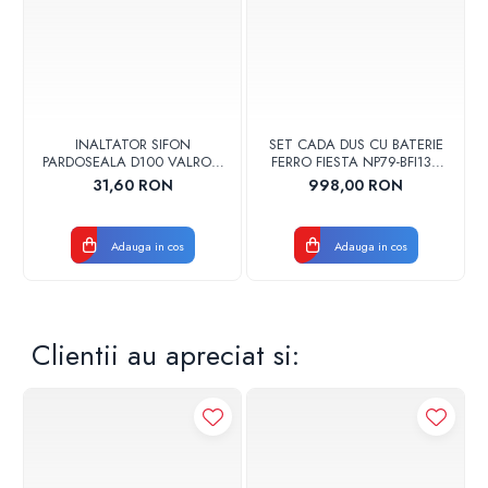
INALTATOR SIFON
SET CADA DUS CU BATERIE
PARDOSEALA D100 VALROM
FERRO FIESTA NP79-BFI13U
17001900004
CROM
31,60 RON
998,00 RON
Adauga in cos
Adauga in cos
Clientii au apreciat si: