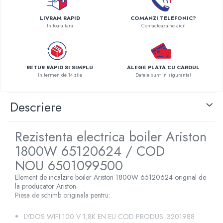
Pompe de caldura
LIVRAM RAPID
COMANZI TELEFONIC?
In toata tara
Contacteaza-ne aici!
Centrale peleti lemn
RETUR RAPID SI SIMPLU
ALEGE PLATA CU CARDUL
In termen de 14 zile
Datele sunt in siguranta!
Descriere
Rezistenta electrica boiler Ariston
1800W 65120624 / COD
NOU 6501099500
Element de incalzire boiler Ariston 1800W 65120624 original de
la producator Ariston.
Piesa de schimb originala pentru:
LYDOS WIFI 100 V 1,8K EN EU COD PRODUS: 3201988