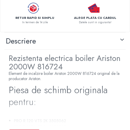
Pompe de caldura
Centrale peleti lemn
RETUR RAPID SI SIMPLU
ALEGE PLATA CU CARDUL
In termen de 14 zile
Datele sunt in siguranta!
Descriere
Rezistenta electrica boiler Ariston
2000W 816724
Element de incalzire boiler Ariston 2000W 816724 original de la
producator Ariston.
Piesa de schimb originala
pentru:
PRO R 120 VTS 2K 3505062
PRO R 150 VTS 2K 3505063