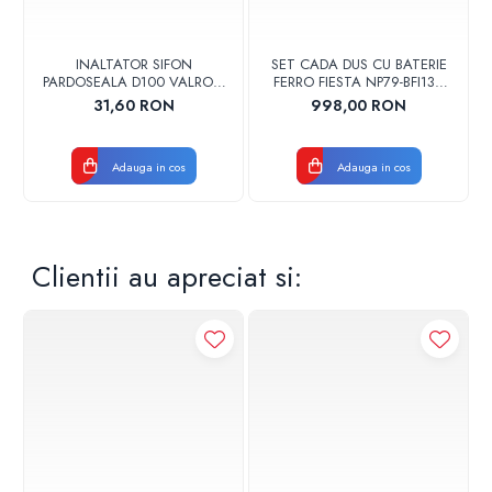
INALTATOR SIFON
SET CADA DUS CU BATERIE
PARDOSEALA D100 VALROM
FERRO FIESTA NP79-BFI13U
17001900004
CROM
31,60 RON
998,00 RON
Adauga in cos
Adauga in cos
Clientii au apreciat si: