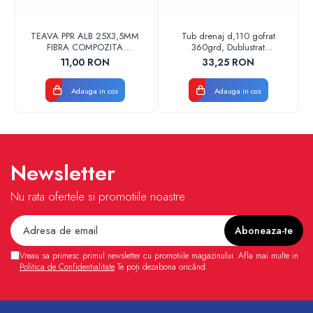
TEAVA PPR ALB 25X3,5MM
Tub drenaj d,110 gofrat
FIBRA COMPOZITA
360grd, Dublustrat
10033025004
verde/negru 110152 Drainkit
11,00 RON
33,25 RON
VALDUOTHERM VALROM
Adauga in cos
Adauga in cos
Newsletter
Nu rata ofertele si promotiile noastre
Vreau sa primesc primul newsletter cu promotiile magazinului. Afla mai multe in
Politica de Confidentialitate
Te poți dezabona oricând.