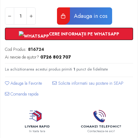
Radiatoare Otel Vogel&Noot
Radiatoare Otel Korado
Adauga in cos
Radiatoare de Baie Purmo Banga
Automatizare Termostate
Detectoare
CERE INFORMAȚII PE WHATSAPP
Termostate centrala ambient
Cod Produs:
816724
Detectoare de gaz si electrovalve
Ai nevoie de ajutor?
0726 802 707
Detectoare de inundatie
Automatizari centrala termica
La achizitionarea acestui produs primiti
1
punct de fidelitate
Stabilizatoare de tensiune
Panouri solare apa calda
Adauga la Favorite
Accesorii panouri solare apa calda
Comanda rapida
Kituri panouri solare apa calda
Panouri solare nepresurizate
Automatizari panouri solare
Teava flexibila inox si fitinguri panouri
LIVRAM RAPID
COMANZI TELEFONIC?
solare
In toata tara
Contacteaza-ne aici!
Grupuri de pompare panouri solare