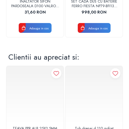
INALTATOR SIFON
SET CADA DUS CU BATERIE
PARDOSEALA D100 VALROM
FERRO FIESTA NP79-BFI13U
17001900004
CROM
31,60 RON
998,00 RON
Adauga in cos
Adauga in cos
Clientii au apreciat si:
TEAVA PPR ALB 25X3,5MM
Tub drenaj d,110 gofrat