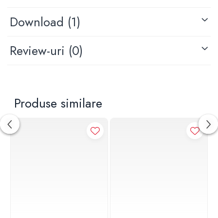
d: 109 mm
h: 10.5 mm
Download (1)
H: 22 mm
Review-uri
(0)
Produse similare