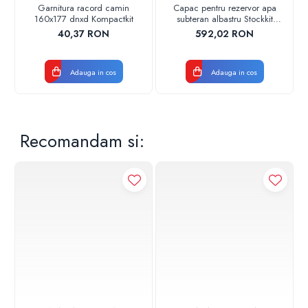
Garnitura racord camin
Capac pentru rezervor apa
160x177 dnxd Kompactkit
subteran albastru Stockkit
Valrom 49020530002
40,37 RON
592,02 RON
Adauga in cos
Adauga in cos
Recomandam si: