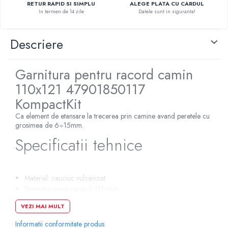
RETUR RAPID SI SIMPLU
ALEGE PLATA CU CARDUL
Pompe de caldura
In termen de 14 zile
Datele sunt in siguranta!
Centrale peleti lemn
Descriere
Garnitura pentru racord camin
110x121 47901850117
KompactKit
Ca element de etansare la trecerea prin camine avand peretele cu
grosimea de 6÷15mm.
Specificatii tehnice
Material: cauciuc vulcanizat
Diametru teava racord: 110 mm
Diametru freza gaurire: 121 mm
VEZI MAI MULT
D: 150 mm
DN: 121 mm
Informatii conformitate produs