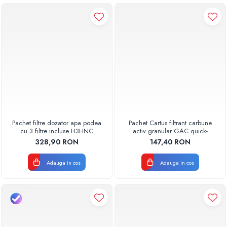
Pachet filtre dozator apa podea
Pachet Cartus filtrant carbune
cu 3 filtre incluse H3HNC
activ granular GAC quick-
Aquapur Valhoh Valrom
change AQUA07000511000
328,90 RON
147,40 RON
Aquapur Valhoh Valrom
Adauga in cos
Adauga in cos