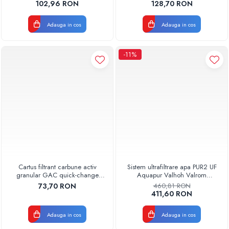
AQUA07010411000 Aquapur
AQUA08000011001 Aquapur
102,96 RON
128,70 RON
Valhoh Valrom
Valhoh Valrom
Pompe de caldura
Adauga in cos
Adauga in cos
Centrale peleti lemn
-11%
Cartus filtrant carbune activ
Sistem ultrafiltrare apa PUR2 UF
granular GAC quick-change
Aquapur Valhoh Valrom
AQUA07000511000 Aquapur
AQUA04220411020
73,70 RON
460,81 RON
Valhoh Valrom
411,60 RON
Adauga in cos
Adauga in cos