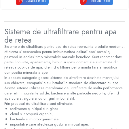
Adauga in cos
Adauga in cos
Sisteme de ultrafiltrare pentru apa
de retea
Sistemele de ultrafiltrare pentru apa de retea reprezinta o solutie moderna,
eficienta si economica pentru imbunatatirea calitatii apei potabile,
pastrand in acelasi timp mineralele naturale benefice. Sunt recomandate
pentru locuinte, apartamente, birouri si spatii comerciale alimentate din
reteaua publica de apa, oferind o filtrare performanta fara a modifica
compozitia minerala a apei.
In aceasta categorie gasesti sisteme de ultrafiltrare destinate montajului
sub chiuveta, compatibile cu instalatiile standard de alimentare cu apa.
Aceste sisteme utilizeaza membrane de ultrafiltrare de inalta performanta
care retin impuritatile solide, bacteriile si alte particule nedorite, oferind
apa curata, sigura si cu un gust imbunatatit.
Prin procesul de ultrafiltrare sunt eliminate:
sedimentele, nisipul si rugina;
clorul si compusii organici;
bacteriile si microorganismele;
impuritatile care afecteaza gustul si mirosul apei.