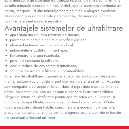
Spre deosebire de sistemele de osmoza inversa, ultrafiltrarea nu elimina
sarurile minerale naturale din apa. Astfel, apa isi pastreaza continutul de
calciu, magneziu si alte minerale benefice, fiind o alegere excelenta
atunci cand apa de retea este deja potabila, dar necesita o filtrare
suplimentara pentru cresterea calitatii.
Avantajele sistemelor de ultrafiltrare
apa filtrata instant, fara rezervor de stocare;
pastreaza mineralele naturale benefice din apa;
elimina bacteriile, sedimentele si clorul;
imbunatateste gustul si mirosul apei;
functionare fara apa reziduala;
presiune constanta la utilizare;
costuri reduse de exploatare si intretinere;
schimbarea usoara a filtrelor si consumabilelor.
Sistemele de ultrafiltrare disponibile la EkoInstal sunt proiectate pentru
montaj exclusiv sub chiuveta si sunt usor de instalat si intretinut. Acestea
sunt compatibile cu accesoriile standard si reprezinta o solutie practica
pentru obtinerea unei ape de calitate superioara in utilizarea zilnica.
Alege un sistem de ultrafiltrare pentru apa de retea de la EkoInstal si
bucura-te de apa filtrata, curata si sigura direct de la robinet. Oferta
noastra include sisteme fiabile, consumabile si accesorii compatibile,
precum si consultanta tehnica pentru alegerea solutiei potrivite in functie
de necesitatile fiecarui utilizator.