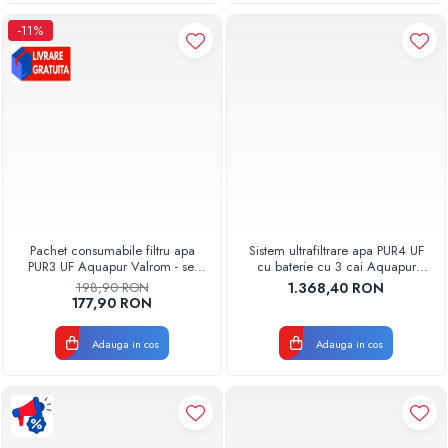
-11%
Pachet consumabile filtru apa
Sistem ultrafiltrare apa PUR4 UF
PUR3 UF Aquapur Valrom - set
cu baterie cu 3 cai Aquapur
filtre schimb ultrafiltrare apa
Valhoh Valrom
198,90 RON
1.368,40 RON
potabila
AQUA04420411121
177,90 RON
Adauga in cos
Adauga in cos