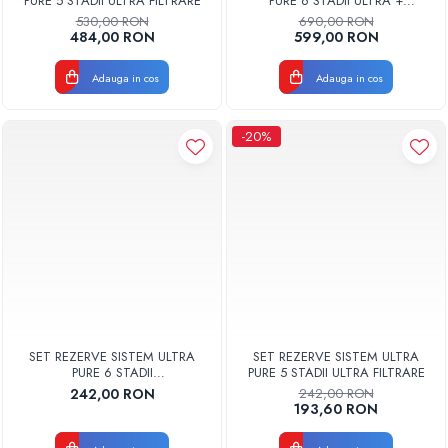
PURE 5 STADII ULTRA FILTRARE
PURE 6 STADII ULTRA +
ALCALINIZARE
530,00 RON
690,00 RON
484,00 RON
599,00 RON
Adauga in cos
Adauga in cos
-20%
SET REZERVE SISTEM ULTRA
SET REZERVE SISTEM ULTRA
PURE 6 STADII
PURE 5 STADII ULTRA FILTRARE
FILTRARE+ALCALINIZARE
242,00 RON
242,00 RON
193,60 RON