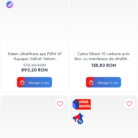
Sistem ultrafiltrare apa PUR4 UF
Cartus filtrant 10 carbune activ
Aquapur Valhoh Valrom
bloc cu membrana de ultrafiltrare
AQUA04420411120
Valrom Valhoh Aquapur
972,40 RON
158,83 RON
AQUA07000710000
893,20 RON
Adauga in cos
Adauga in cos