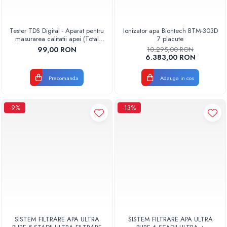
Tester TDS Digital - Aparat pentru
Ionizator apa Biontech BTM-303D
masurarea calitatii apei (Total
7 placute
Dissolved Solids)
99,00 RON
10.295,00 RON
6.383,00 RON
Precomanda
Adauga in cos
-9%
-13%
SISTEM FILTRARE APA ULTRA
SISTEM FILTRARE APA ULTRA