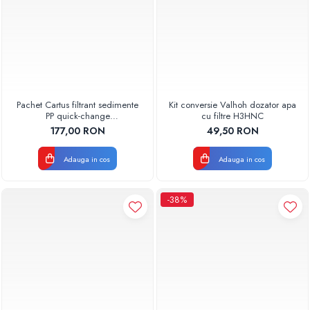
Pachet Cartus filtrant sedimente
Kit conversie Valhoh dozator apa
PP quick-change
cu filtre H3HNC
AQUA07000111005 Aquapur
177,00 RON
49,50 RON
Valhoh Valrom
Adauga in cos
Adauga in cos
-38%