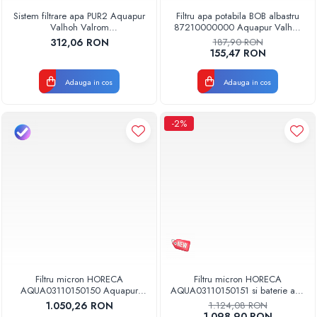
Sistem filtrare apa PUR2 Aquapur
Filtru apa potabila BOB albastru
Valhoh Valrom
87210000000 Aquapur Valhoh
AQUA03220211020
Valrom
312,06 RON
187,90 RON
155,47 RON
Adauga in cos
Adauga in cos
-2%
Filtru micron HORECA
Filtru micron HORECA
AQUA03110150150 Aquapur
AQUA03110150151 si baterie apa
Valhoh Valrom
rece 1 cale Aquapur Valhoh
1.050,26 RON
1.124,08 RON
Valrom
1.098,90 RON