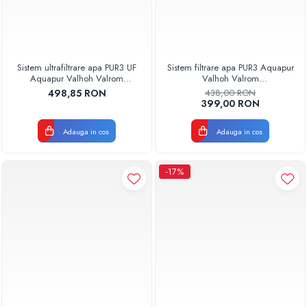
Sistem ultrafiltrare apa PUR3 UF
Sistem filtrare apa PUR3 Aquapur
Aquapur Valhoh Valrom
Valhoh Valrom
AQUA04320411020
AQUA03320311020
498,85 RON
438,00 RON
399,00 RON
Adauga in cos
Adauga in cos
-17%