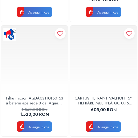
Adauga in cos
Adauga in cos
Filtru micron AQUA03110150153
CARTUS FILTRANT VALHOH 15''
si baterie apa rece 3 cai Aquapur
FILTRARE MULTIPLA QC 0,15
Valhoh Valrom
MICRONI
1.562,00 RON
605,00 RON
1.523,00 RON
Adauga in cos
Adauga in cos