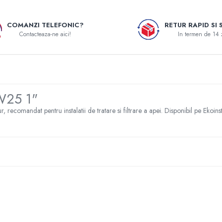
COMANZI TELEFONIC?
RETUR RAPID SI 
Contacteaza-ne aici!
In termen de 14 
25 1"
dat pentru instalatii de tratare si filtrare a apei. Disponibil pe Ekoinstal.r