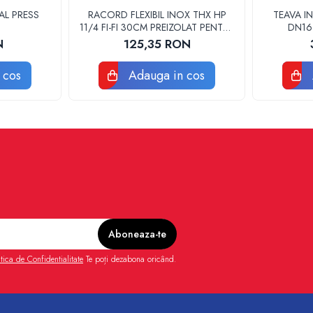
AL PRESS
RACORD FLEXIBIL INOX THX HP
TEAVA IN
11/4 FI-FI 30CM PREIZOLAT PENTRU
DN16
POMPA DE CALDURA - THX
N
125,35 RON
 cos
Adauga in cos
itica de Confidentialitate
Te poți dezabona oricând.