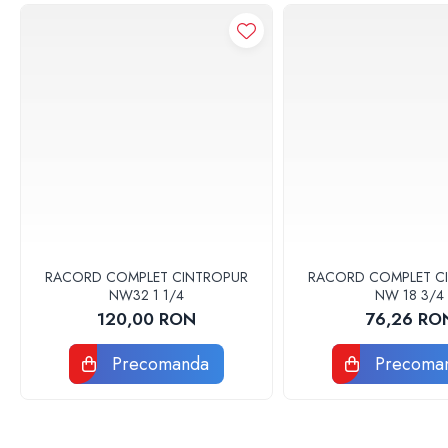
Teava incalzire pardoseala
Accesorii, Piese de Schimb Boilere,
Centrale Termice
Accesorii, Piese de Schimb Boilere
Piese schimb centrale termice
Pompe de caldura
Pompe de caldura Ariston
Pompe de caldura Panosol
Pompe de caldura Nibe
Accesorii pompe de caldura
RACORD COMPLET CINTROPUR
RACORD COMPLET C
Hidro
NW32 1 1/4
NW 18 3/4
Tevi - Fitinguri - Robineti
120,00 RON
76,26 RO
Racorduri flexibile inox apa gaz solare
Precomanda
Precoma
Robineti apa, gaz si speciali
Tevi si fitinguri PPR
Izolatii tevi, placi izolatii, cochilii