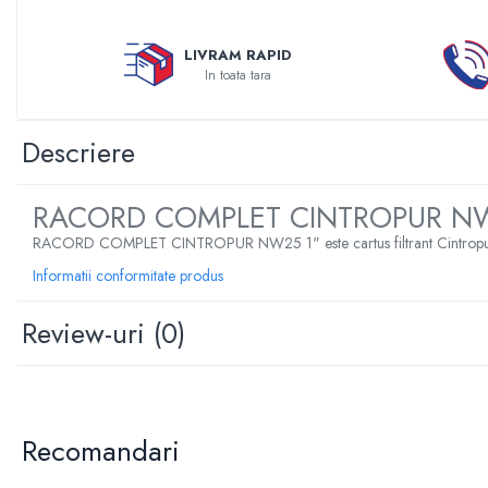
Sterilizatoare UV
Accesorii consumabile sterilizator
LIVRAM RAPID
UV
In toata tara
Carcase Filtre apa
Accesorii consumabile
Descriere
dedurizatoare apa
Incalzire in pardoseala
RACORD COMPLET CINTROPUR NW
Accesorii incalzire in pardoseala
RACORD COMPLET CINTROPUR NW25 1" este cartus filtrant Cintropur, recoman
Automatizare incalzire in
Informatii conformitate produs
pardoseala
Kituri incalzire in pardoseala
Review-uri
(0)
Cutie distribuitor incalzire in
pardoseala
Distribuitoare incalzire pardoseala
Grup amestec si pompare incalzire
Recomandari
pardoseala