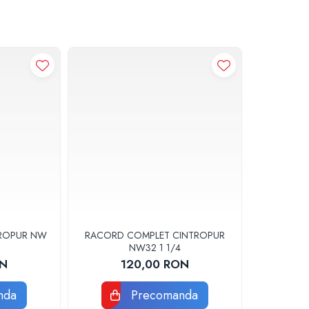
ROPUR NW
RACORD COMPLET CINTROPUR
NW32 1 1/4
ON
120,00 RON
nda
Precomanda