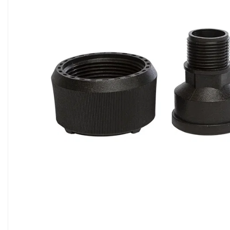
Sisteme filtrare apa Debite Mari
Sisteme filtrare apa In Trepte
Consumabile Statii medii filtrante
Consumabile Statii osmoza
Statii filtrare apa cu medii filtrante
Statii si Sisteme dezinfectie apa
Dedurizatoare Apa
Osmoza inversa rezidential
Accesorii consumabile osmoza
inversa
Ultrafiltrare recomandat pentru
apa de retea
Cartuse si Filtre filtrare apa
Echipamente HORECA
Filtre apa cu purjare