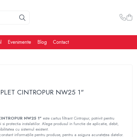
l
Evenimente
Blog
Contact
LET CINTROPUR NW25 1"
INTROPUR NW25 1"
este cartus filtrant Cintropur, potrivit pentru
i si protectia instalatiilor. Alege produsul in functie de aplicatie, debit,
bilitatea cu sistemul existent.
constant informațiile pentru produse, pentru a asigura acuratețea datelor.