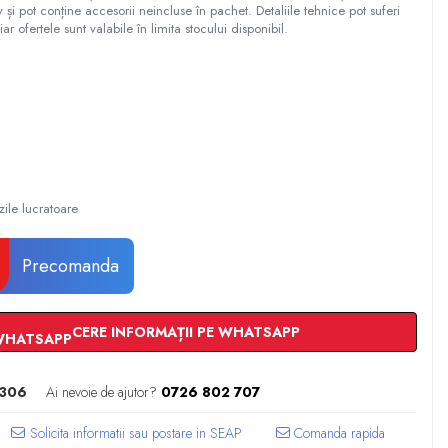
tiv și pot conține accesorii neincluse în pachet. Detaliile tehnice pot suferi
iar ofertele sunt valabile în limita stocului disponibil.
zile lucratoare
Precomanda
CERE INFORMAȚII PE WHATSAPP
306
Ai nevoie de ajutor?
0726 802 707
Comanda rapida