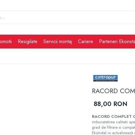
omotii
Resigilate
Servicii montaj
Cariere
Parteneri Ekoinsta
RACORD COMP
88,00 RON
RACORD COMPLET C
imbunatatirea calitatii ape
grad de filtrare si compati
Ekoinstal.ro actualizează 