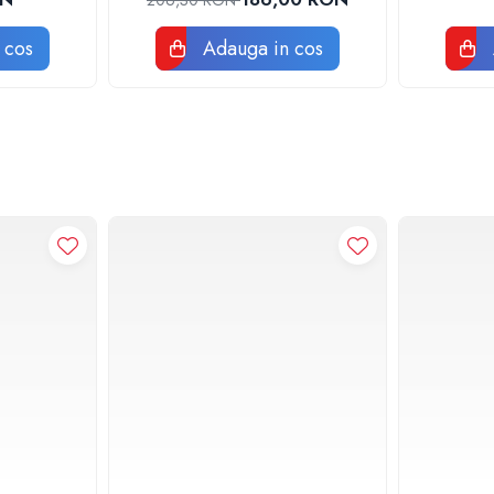
206,30 RON
 cos
Adauga in cos