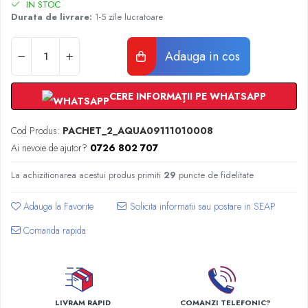
Radiatoare Otel Vogel&Noot
IN STOC
Durata de livrare:
1-5 zile lucratoare
Radiatoare Otel Korado
Radiatoare de Baie Purmo Banga
Adauga in cos
Automatizare Termostate
Detectoare
Termostate centrala ambient
CERE INFORMAȚII PE WHATSAPP
Detectoare de gaz si electrovalve
Detectoare de inundatie
Cod Produs:
PACHET_2_AQUA09111010008
Automatizari centrala termica
Ai nevoie de ajutor?
0726 802 707
Stabilizatoare de tensiune
La achizitionarea acestui produs primiti
29
puncte de fidelitate
Panouri solare apa calda
Accesorii panouri solare apa calda
Adauga la Favorite
Kituri panouri solare apa calda
Comanda rapida
Panouri solare nepresurizate
Automatizari panouri solare
Teava flexibila inox si fitinguri panouri
solare
LIVRAM RAPID
COMANZI TELEFONIC?
Grupuri de pompare panouri solare