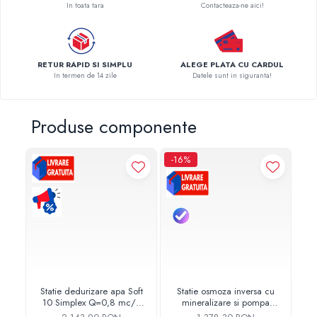
In toata tara
Contacteaza-ne aici!
Pompe de caldura
Centrale peleti lemn
RETUR RAPID SI SIMPLU
ALEGE PLATA CU CARDUL
In termen de 14 zile
Datele sunt in siguranta!
Produse componente
-16%
Statie dedurizare apa Soft
Statie osmoza inversa cu
10 Simplex Q=0,8 mc/h
mineralizare si pompa
cu by-bass
AQUA05323311020
D