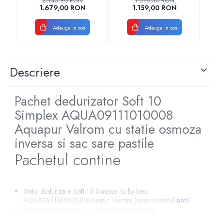
2.143,90 RON
1.378,30 RON
AQUA09111010008
Aquapur Valhoh Valrom
1.679,00 RON
1.159,00 RON
Aquapur Valhoh Valrom
Adauga in cos
Adauga in cos
Descriere
Pachet dedurizator Soft 10
Simplex AQUA09111010008
Aquapur Valrom cu statie osmoza
inversa si sac sare pastile
Pachetul contine
Statie dedurizare Soft 10 Simplex cu by-bass
AQUA09111010008 Aquapur Valrom (Vezi produsul
aici
)
Statie osmoza inversa cu mineralizare si pompa