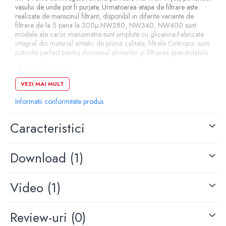
vasului de unde pot fi purjate. Urmatoarea etapa de filtrare este
realizata de mansonul filtrant, disponibil in diferite variante de
filtrare de la 5 pana la 300μ.NW280, NW340, NW400 sunt
modele ale caror manometre sunt umplute cu glicerina.Fabricate
integral din material sintetic de primă calitate, filtrele Cintropur sunt
potrivite perfect pentru domeniul alimentar și filtrarea apei potabile.
Atentie!
VEZI MAI MULT
Filtrul vine echipat cu manson standard de 25 de microni, fiind
Informatii conformitate produs
posibila inlocuirea sa cu mansoane de la 1 micron pana la 300 de
microni. Mansoanele de 150 si 300 de microni sunt concepute
Caracteristici
pentru a fi curatate si refolosite.
Avantaje
Download (1)
Efectul centrifugal
Video
(1)
Cadere de presiune scazuta
Debit constant ridicat
Robustețe și fiabilitate
Review-uri
(0)
Spalare rapida si usoara (pe gama NW)