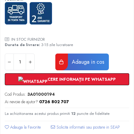
Radiatoare Otel Vogel&Noot
Radiatoare Otel Korado
Radiatoare de Baie Purmo Banga
Automatizare Termostate
Detectoare
IN STOC FURNIZOR
Termostate centrala ambient
Durata de livrare:
3-15 zile lucratoare
Detectoare de gaz si electrovalve
Detectoare de inundatie
Adauga in cos
Automatizari centrala termica
Stabilizatoare de tensiune
Panouri solare apa calda
CERE INFORMAȚII PE WHATSAPP
Accesorii panouri solare apa calda
Cod Produs:
3A01000194
Kituri panouri solare apa calda
Ai nevoie de ajutor?
0726 802 707
Panouri solare nepresurizate
Automatizari panouri solare
La achizitionarea acestui produs primiti
12
puncte de fidelitate
Teava flexibila inox si fitinguri panouri
solare
Adauga la Favorite
Grupuri de pompare panouri solare