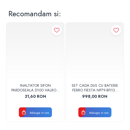
Recomandam si:
INALTATOR SIFON
SET CADA DUS CU BATERIE
PARDOSEALA D100 VALROM
FERRO FIESTA NP79-BFI13U
17001900004
CROM
31,60 RON
998,00 RON
Adauga in cos
Adauga in cos