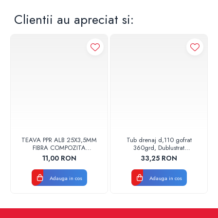
Clientii au apreciat si:
TEAVA PPR ALB 25X3,5MM
Tub drenaj d,110 gofrat
FIBRA COMPOZITA
360grd, Dublustrat
10033025004
verde/negru 110152 Drainkit
11,00 RON
33,25 RON
VALDUOTHERM VALROM
Adauga in cos
Adauga in cos