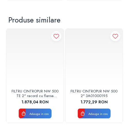
Produse similare
FILTRU CINTROPUR NW 500
FILTRU CINTROPUR NW 500
TE 2" racord cu flansa
2" 3A01000195
3A01000146
1.878,04 RON
1.772,29 RON
Adauga in cos
Adauga in cos