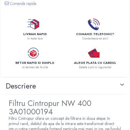
Comanda rapida
Pompe de caldura
Centrale peleti lemn
LIVRAM RAPID
COMANZI TELEFONIC?
In toata tara
Contacteaza-ne aici!
RETUR RAPID SI SIMPLU
ALEGE PLATA CU CARDUL
In termen de 14 zile
Datele sunt in siguranta!
Descriere
Filtru Cintropur NW 400
3A01000194
Filtru Cintropur ofera un concept de filtrare in doua etape. In
primul rand, debitul de apa de la intrare este transformat direct
intr-o rotire centrifugala fortand particule mai mari in jos, pe fundul