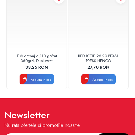
Tub drenaj d,110 gofrat
REDUCTIE 26-20 PEXAL
360grd, Dublustrat
PRESS HENCO
verde/negru 110152 Drainkit
33,25 RON
27,70 RON
Adauga in cos
Adauga in cos
Newsletter
Nu rata ofertele si promotiile noastre