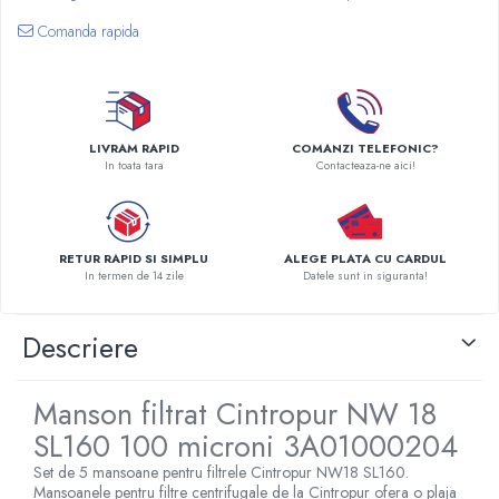
Pompe de caldura
Comanda rapida
Centrale peleti lemn
LIVRAM RAPID
COMANZI TELEFONIC?
In toata tara
Contacteaza-ne aici!
RETUR RAPID SI SIMPLU
ALEGE PLATA CU CARDUL
In termen de 14 zile
Datele sunt in siguranta!
Descriere
Manson filtrat Cintropur NW 18
SL160 100 microni 3A01000204
Set de 5 mansoane pentru filtrele Cintropur NW18 SL160.
Mansoanele pentru filtre centrifugale de la Cintropur ofera o plaja