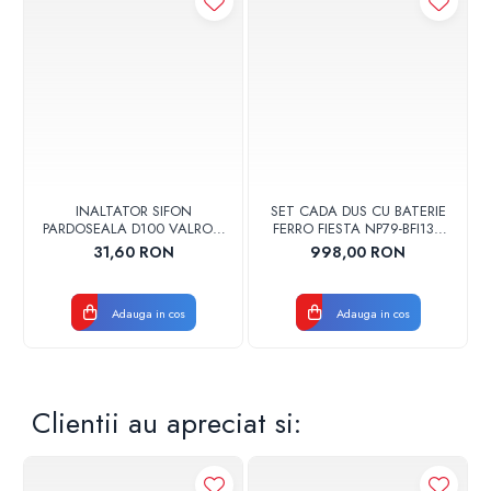
INALTATOR SIFON
SET CADA DUS CU BATERIE
PARDOSEALA D100 VALROM
FERRO FIESTA NP79-BFI13U
17001900004
CROM
31,60 RON
998,00 RON
Adauga in cos
Adauga in cos
Clientii au apreciat si: