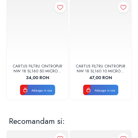
CARTUS FILTRU CINTROPUR
CARTUS FILTRU CINTROPUR
NW 18 SL160 50 MICRONI
NW 18 SL160 10 MICRONI
MANSOANE FILTRARE SET
MANSOANE FILTRARE SET
34,00 RON
47,00 RON
5BUC
5BUC
Adauga in cos
Adauga in cos
Recomandam si: