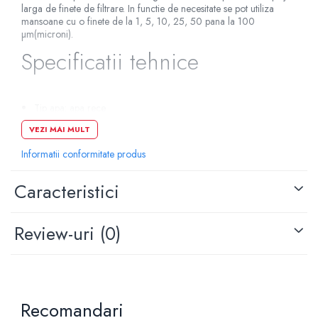
larga de finete de filtrare. In functie de necesitate se pot utiliza
mansoane cu o finete de la 1, 5, 10, 25, 50 pana la 100
µm(microni).
Specificatii tehnice
Tip apa: apa rece
Material: polietilena
VEZI MAI MULT
Grad de filtrare: 100 microni
Utilizare: rezidential,comercial,industrial
Informatii conformitate produs
Beneficii: elimina sedimentele
Caracteristici
Review-uri
(0)
Recomandari