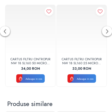
CARTUS FILTRU CINTROPUR
CARTUS FILTRU CINTROPUR
NW 18 SL160 50 MICRONI
NW 18 SL160 25 MICRONI
MANSOANE FILTRARE SET
MANSOANE FILTRARE SET
34,00 RON
33,00 RON
5BUC
5BUC
Adauga in cos
Adauga in cos
Produse similare