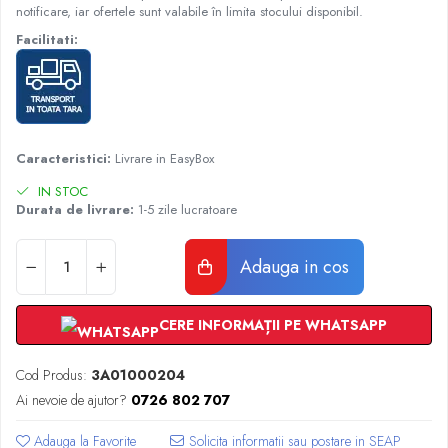
Radiatoare Otel Vogel&Noot
notificare, iar ofertele sunt valabile în limita stocului disponibil.
Radiatoare Otel Korado
Facilitati:
Radiatoare de Baie Purmo Banga
Automatizare Termostate
Detectoare
Termostate centrala ambient
Caracteristici:
Livrare in EasyBox
Detectoare de gaz si electrovalve
Detectoare de inundatie
IN STOC
Durata de livrare:
1-5 zile lucratoare
Automatizari centrala termica
Stabilizatoare de tensiune
Adauga in cos
Panouri solare apa calda
Accesorii panouri solare apa calda
Kituri panouri solare apa calda
CERE INFORMAȚII PE WHATSAPP
Panouri solare nepresurizate
Automatizari panouri solare
Cod Produs:
3A01000204
Teava flexibila inox si fitinguri panouri
Ai nevoie de ajutor?
0726 802 707
solare
Adauga la Favorite
Grupuri de pompare panouri solare