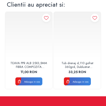
Clientii au apreciat si:
TEAVA PPR ALB 25X3,5MM
Tub drenaj d,110 gofrat
FIBRA COMPOZITA
360grd, Dublustrat
10033025004
verde/negru 110152 Drainkit
11,00 RON
33,25 RON
VALDUOTHERM VALROM
Adauga in cos
Adauga in cos