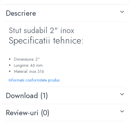
Pompe de caldura
Descriere
Centrale peleti lemn
Stut sudabil 2" inox
Specificatii tehnice:
Dimensiune: 2"
Lungime: 46 mm
Material: inox 316
Informatii conformitate produs
Download (1)
Review-uri
(0)