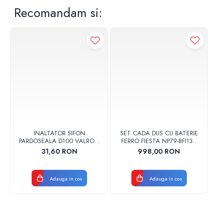
Recomandam si:
INALTATOR SIFON
SET CADA DUS CU BATERIE
PARDOSEALA D100 VALROM
FERRO FIESTA NP79-BFI13U
17001900004
CROM
31,60 RON
998,00 RON
Adauga in cos
Adauga in cos