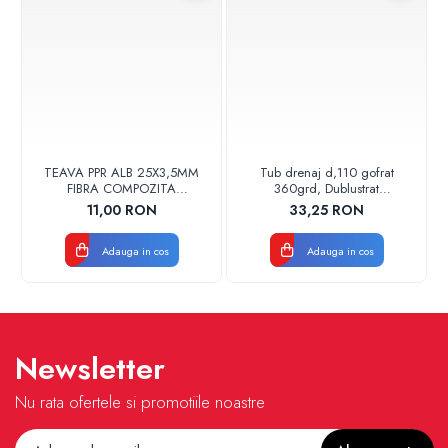
TEAVA PPR ALB 25X3,5MM
Tub drenaj d,110 gofrat
FIBRA COMPOZITA
360grd, Dublustrat
10033025004
verde/negru 110152 Drainkit
11,00 RON
33,25 RON
VALDUOTHERM VALROM
Adauga in cos
Adauga in cos
Newsletter
Nu rata ofertele si promotiile noastre