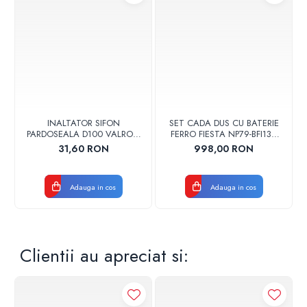
INALTATOR SIFON
SET CADA DUS CU BATERIE
PARDOSEALA D100 VALROM
FERRO FIESTA NP79-BFI13U
17001900004
CROM
31,60 RON
998,00 RON
Adauga in cos
Adauga in cos
Clientii au apreciat si: