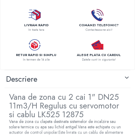
Pompe de caldura
Centrale peleti lemn
LIVRAM RAPID
COMANZI TELEFONIC?
In toata tara
Contacteaza-ne aici!
RETUR RAPID SI SIMPLU
ALEGE PLATA CU CARDUL
In termen de 14 zile
Datele sunt in siguranta!
Descriere
Vana de zona cu 2 cai 1" DN25
11m3/H Regulus cu servomotor
si cablu LK525 12875
Vana de zona cu clapeta destinata sistemelor de incalzire sau
solare termice cu apa sau lichid antigel.Vana este echipata cu un
actuator de control unipolar.Este livrata cu un cablu de alimentare