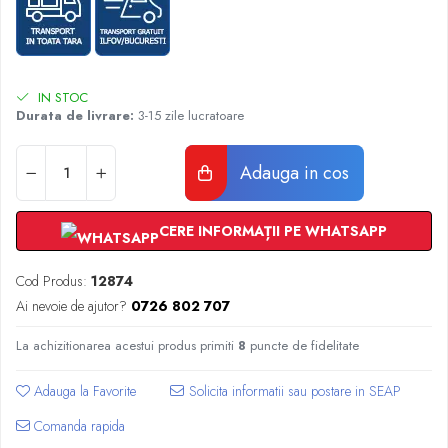
Radiatoare Otel Vogel&Noot
Radiatoare Otel Korado
Radiatoare de Baie Purmo Banga
Automatizare Termostate
IN STOC
Detectoare
Durata de livrare:
3-15 zile lucratoare
Termostate centrala ambient
Detectoare de gaz si electrovalve
Adauga in cos
Detectoare de inundatie
Automatizari centrala termica
CERE INFORMAȚII PE WHATSAPP
Stabilizatoare de tensiune
Panouri solare apa calda
Cod Produs:
12874
Accesorii panouri solare apa calda
Ai nevoie de ajutor?
0726 802 707
Kituri panouri solare apa calda
La achizitionarea acestui produs primiti
8
puncte de fidelitate
Panouri solare nepresurizate
Automatizari panouri solare
Adauga la Favorite
Teava flexibila inox si fitinguri panouri
solare
Comanda rapida
Grupuri de pompare panouri solare