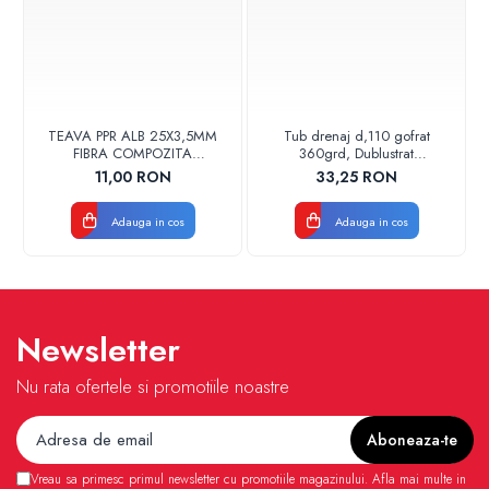
TEAVA PPR ALB 25X3,5MM
Tub drenaj d,110 gofrat
FIBRA COMPOZITA
360grd, Dublustrat
10033025004
verde/negru 110152 Drainkit
11,00 RON
33,25 RON
VALDUOTHERM VALROM
Adauga in cos
Adauga in cos
Newsletter
Nu rata ofertele si promotiile noastre
Vreau sa primesc primul newsletter cu promotiile magazinului. Afla mai multe in