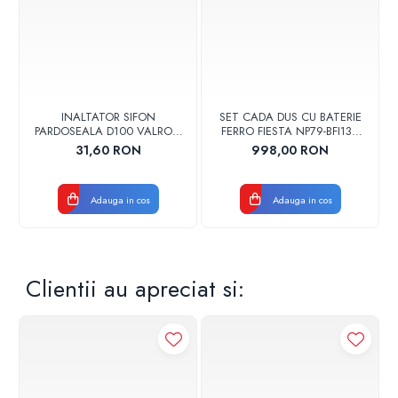
INALTATOR SIFON
SET CADA DUS CU BATERIE
PARDOSEALA D100 VALROM
FERRO FIESTA NP79-BFI13U
17001900004
CROM
31,60 RON
998,00 RON
Adauga in cos
Adauga in cos
Clientii au apreciat si: