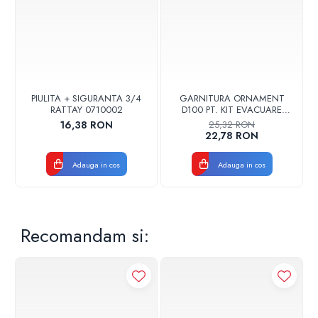
PIULITA + SIGURANTA 3/4
GARNITURA ORNAMENT
RATTAY 0710002
D100 PT. KIT EVACUARE
CENTRALA FGGE100
16,38 RON
25,32 RON
22,78 RON
Adauga in cos
Adauga in cos
Recomandam si: