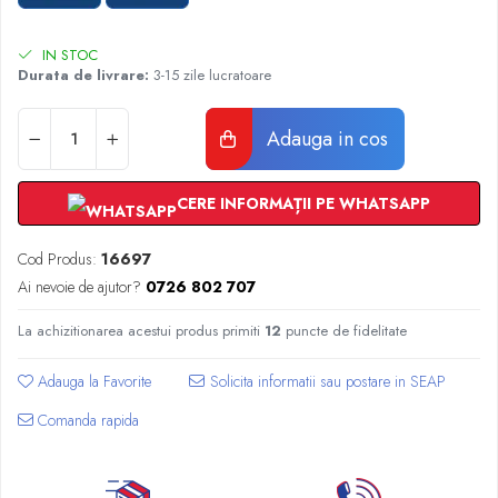
Radiatoare Otel Vogel&Noot
Radiatoare Otel Korado
IN STOC
Radiatoare de Baie Purmo Banga
Durata de livrare:
3-15 zile lucratoare
Automatizare Termostate
Detectoare
Adauga in cos
Termostate centrala ambient
Detectoare de gaz si electrovalve
CERE INFORMAȚII PE WHATSAPP
Detectoare de inundatie
Automatizari centrala termica
Cod Produs:
16697
Stabilizatoare de tensiune
Ai nevoie de ajutor?
0726 802 707
Panouri solare apa calda
Accesorii panouri solare apa calda
La achizitionarea acestui produs primiti
12
puncte de fidelitate
Kituri panouri solare apa calda
Adauga la Favorite
Panouri solare nepresurizate
Automatizari panouri solare
Comanda rapida
Teava flexibila inox si fitinguri panouri
solare
Grupuri de pompare panouri solare