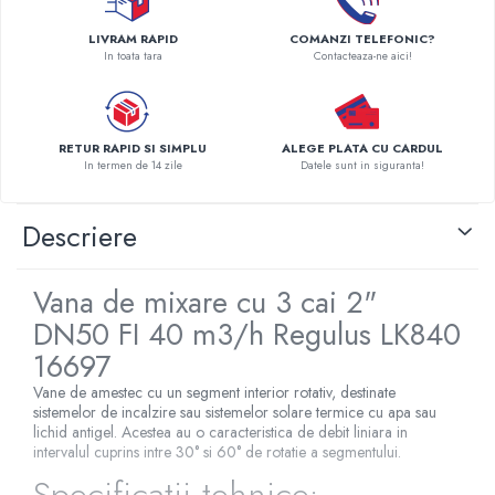
Pompe de caldura
LIVRAM RAPID
COMANZI TELEFONIC?
In toata tara
Contacteaza-ne aici!
Centrale peleti lemn
RETUR RAPID SI SIMPLU
ALEGE PLATA CU CARDUL
In termen de 14 zile
Datele sunt in siguranta!
Descriere
Vana de mixare cu 3 cai 2"
DN50 FI 40 m3/h Regulus LK840
16697
Vane de amestec cu un segment interior rotativ, destinate
sistemelor de incalzire sau sistemelor solare termice cu apa sau
lichid antigel. Acestea au o caracteristica de debit liniara in
intervalul cuprins intre 30° si 60° de rotatie a segmentului.
Specificatii tehnice: