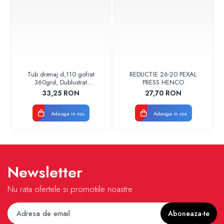
Tub drenaj d,110 gofrat
REDUCTIE 26-20 PEXAL
360grd, Dublustrat
PRESS HENCO
verde/negru 110152 Drainkit
33,25 RON
27,70 RON
Adauga in cos
Adauga in cos
Newsletter
Nu rata ofertele si promotiile noastre