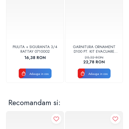
PIULITA + SIGURANTA 3/4
GARNITURA ORNAMENT
RATTAY 0710002
D100 PT. KIT EVACUARE
CENTRALA FGGE100
16,38 RON
25,32 RON
22,78 RON
Adauga in cos
Adauga in cos
Recomandam si: