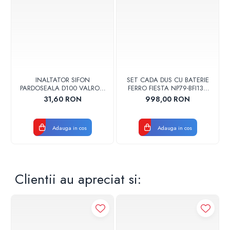
INALTATOR SIFON
SET CADA DUS CU BATERIE
PARDOSEALA D100 VALROM
FERRO FIESTA NP79-BFI13U
17001900004
CROM
31,60 RON
998,00 RON
Adauga in cos
Adauga in cos
Clientii au apreciat si: