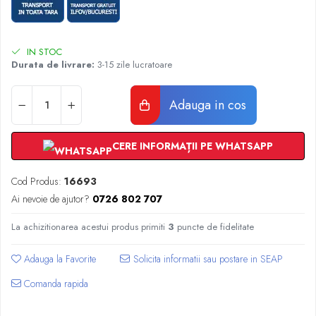
Radiatoare Otel Vogel&Noot
Radiatoare Otel Korado
Radiatoare de Baie Purmo Banga
IN STOC
Automatizare Termostate
Durata de livrare:
3-15 zile lucratoare
Detectoare
Termostate centrala ambient
Adauga in cos
Detectoare de gaz si electrovalve
Detectoare de inundatie
CERE INFORMAȚII PE WHATSAPP
Automatizari centrala termica
Stabilizatoare de tensiune
Cod Produs:
16693
Panouri solare apa calda
Ai nevoie de ajutor?
0726 802 707
Accesorii panouri solare apa calda
Kituri panouri solare apa calda
La achizitionarea acestui produs primiti
3
puncte de fidelitate
Panouri solare nepresurizate
Adauga la Favorite
Automatizari panouri solare
Teava flexibila inox si fitinguri panouri
Comanda rapida
solare
Grupuri de pompare panouri solare