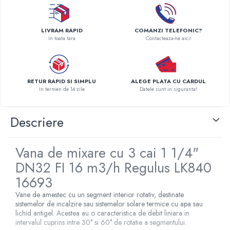
Pompe de caldura
Centrale peleti lemn
LIVRAM RAPID
COMANZI TELEFONIC?
In toata tara
Contacteaza-ne aici!
RETUR RAPID SI SIMPLU
ALEGE PLATA CU CARDUL
In termen de 14 zile
Datele sunt in siguranta!
Descriere
Vana de mixare cu 3 cai 1 1/4"
DN32 FI 16 m3/h Regulus LK840
16693
Vane de amestec cu un segment interior rotativ, destinate
sistemelor de incalzire sau sistemelor solare termice cu apa sau
lichid antigel. Acestea au o caracteristica de debit liniara in
intervalul cuprins intre 30° si 60° de rotatie a segmentului.