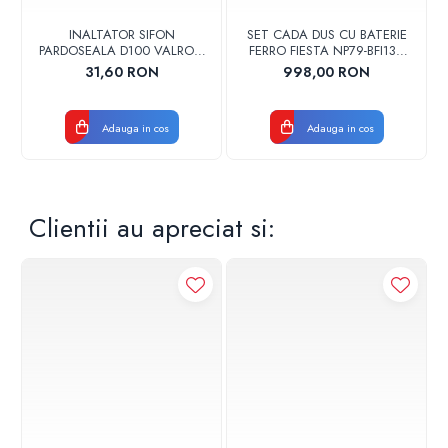
INALTATOR SIFON
SET CADA DUS CU BATERIE
PARDOSEALA D100 VALROM
FERRO FIESTA NP79-BFI13U
17001900004
CROM
31,60 RON
998,00 RON
Adauga in cos
Adauga in cos
Clientii au apreciat si: