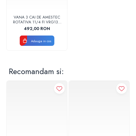
VANA 3 CAI DE AMESTEC
ROTATIVA 11/4 FI VRG131-
32 ESBE 1160 1200
492,00 RON
Adauga in cos
Recomandam si: