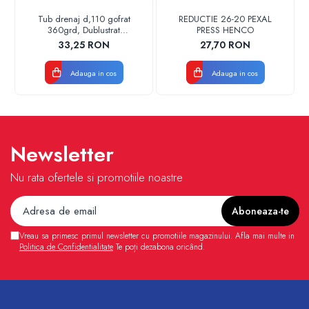
Tub drenaj d,110 gofrat
REDUCTIE 26-20 PEXAL
360grd, Dublustrat
PRESS HENCO
verde/negru 110152 Drainkit
33,25 RON
27,70 RON
Adauga in cos
Adauga in cos
Newsletter
Nu rata ofertele si promotiile noastre
Vreau sa primesc primul newsletter cu promotiile magazinului. Afla mai multe in
Politica de Confidentialitate
Te poți dezabona oricând.