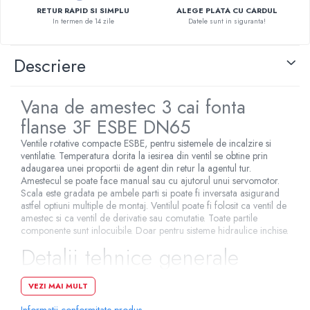
RETUR RAPID SI SIMPLU
ALEGE PLATA CU CARDUL
Pompe de caldura
In termen de 14 zile
Datele sunt in siguranta!
Centrale peleti lemn
Descriere
Vana de amestec 3 cai fonta
flanse 3F ESBE DN65
Ventile rotative compacte ESBE, pentru sistemele de incalzire si
ventilatie. Temperatura dorita la iesirea din ventil se obtine prin
adaugarea unei proportii de agent din retur la agentul tur.
Amestecul se poate face manual sau cu ajutorul unui servomotor.
Scala este gradata pe ambele parti si poate fi inversata asigurand
astfel optiuni multiple de montaj. Ventilul poate fi folosit ca ventil de
amestec si ca ventil de derivatie sau comutatie. Toate partile
componente sunt inlocuibile. Doar pentru sisteme hidraulice inchise.
Detalii tehnice generale
ventil de amestec cu 3 cai
VEZI MAI MULT
Informatii conformitate produs