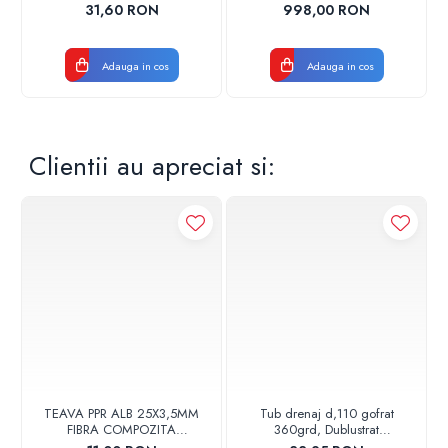
17001900004
CROM
31,60 RON
998,00 RON
Adauga in cos
Adauga in cos
Clientii au apreciat si:
TEAVA PPR ALB 25X3,5MM
Tub drenaj d,110 gofrat
FIBRA COMPOZITA
360grd, Dublustrat
10033025004
verde/negru 110152 Drainkit