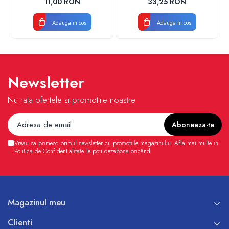
11,00 RON
33,25 RON
VALDUOTHERM VALROM
Adauga in cos
Adauga in cos
Newsletter
Nu rata ofertele si promotiile noastre
Vreau sa primesc primul newsletter cu promotiile magazinului. Afla mai multe in
Politica de Confidentialitate
Te poți dezabona oricând.
Magazinul meu
Clienti