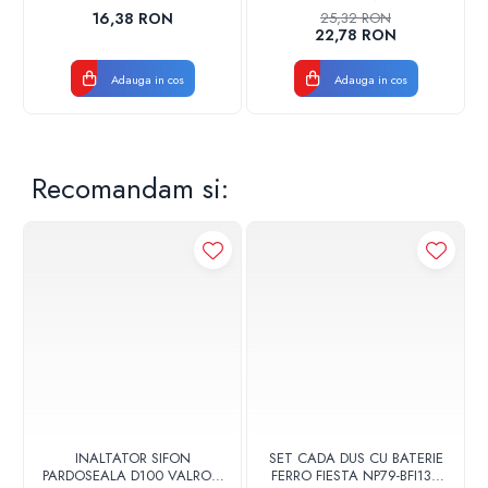
CENTRALA FGGE100
16,38 RON
25,32 RON
22,78 RON
Adauga in cos
Adauga in cos
Recomandam si:
INALTATOR SIFON
SET CADA DUS CU BATERIE
PARDOSEALA D100 VALROM
FERRO FIESTA NP79-BFI13U