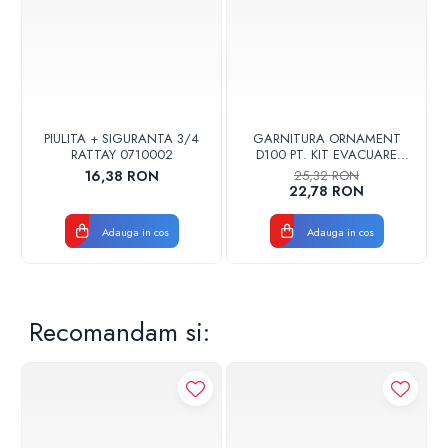
PIULITA + SIGURANTA 3/4
GARNITURA ORNAMENT
RATTAY 0710002
D100 PT. KIT EVACUARE
CENTRALA FGGE100
16,38 RON
25,32 RON
22,78 RON
Adauga in cos
Adauga in cos
Recomandam si: