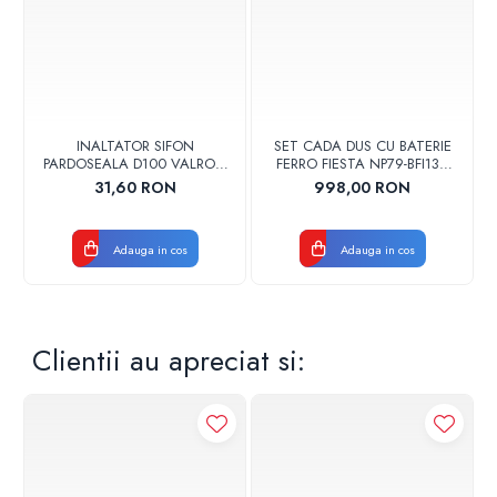
INALTATOR SIFON
SET CADA DUS CU BATERIE
PARDOSEALA D100 VALROM
FERRO FIESTA NP79-BFI13U
17001900004
CROM
31,60 RON
998,00 RON
Adauga in cos
Adauga in cos
Clientii au apreciat si: