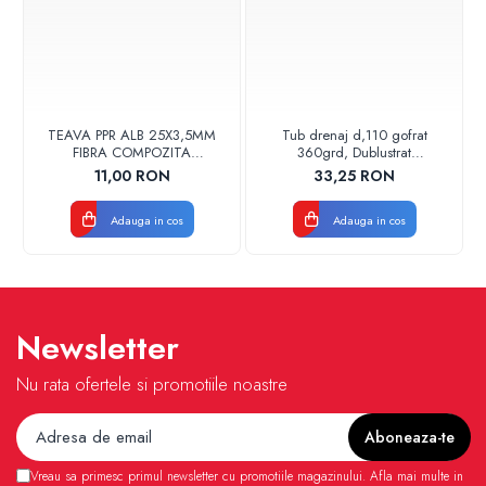
TEAVA PPR ALB 25X3,5MM
Tub drenaj d,110 gofrat
FIBRA COMPOZITA
360grd, Dublustrat
10033025004
verde/negru 110152 Drainkit
11,00 RON
33,25 RON
VALDUOTHERM VALROM
Adauga in cos
Adauga in cos
Newsletter
Nu rata ofertele si promotiile noastre
Vreau sa primesc primul newsletter cu promotiile magazinului. Afla mai multe in