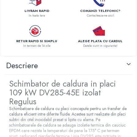
Pompe de caldura
LIVRAM RAPID
COMANZI TELEFONIC?
In toata tara
Contacteaza-ne aici!
Centrale peleti lemn
RETUR RAPID SI SIMPLU
ALEGE PLATA CU CARDUL
In termen de 14 zile
Datele sunt in siguranta!
Descriere
Schimbator de caldura in placi
109 kW DV285-45E izolat
Regulus
Schimbatoare de caldura cu placi concepute pentru un transfer de
caldura eficient intre diferite fluide. Acestea sunt realizate din placi
subtiri din otel inoxidabil presat si lipite cu alama. Pe
schimbatoarele de caldura se adauga izolatie termica din cauciuc
EPDM care rezista la temperaturi de pana la 175° C pe termen
scurt, reducand pierderile termice. Linia DV285 este potrivita in