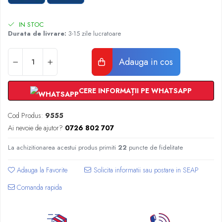
Radiatoare Otel Vogel&Noot
Radiatoare Otel Korado
IN STOC
Radiatoare de Baie Purmo Banga
Durata de livrare:
3-15 zile lucratoare
Automatizare Termostate
Detectoare
Adauga in cos
Termostate centrala ambient
Detectoare de gaz si electrovalve
CERE INFORMAȚII PE WHATSAPP
Detectoare de inundatie
Automatizari centrala termica
Cod Produs:
9555
Stabilizatoare de tensiune
Ai nevoie de ajutor?
0726 802 707
Panouri solare apa calda
Accesorii panouri solare apa calda
La achizitionarea acestui produs primiti
22
puncte de fidelitate
Kituri panouri solare apa calda
Adauga la Favorite
Panouri solare nepresurizate
Automatizari panouri solare
Comanda rapida
Teava flexibila inox si fitinguri panouri
solare
Grupuri de pompare panouri solare