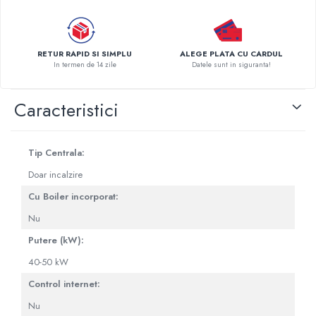
Pompe de caldura
Centrale peleti lemn
RETUR RAPID SI SIMPLU
ALEGE PLATA CU CARDUL
In termen de 14 zile
Datele sunt in siguranta!
Caracteristici
Tip Centrala:
Doar incalzire
Cu Boiler incorporat:
Nu
Putere (kW):
40-50 kW
Control internet:
Nu