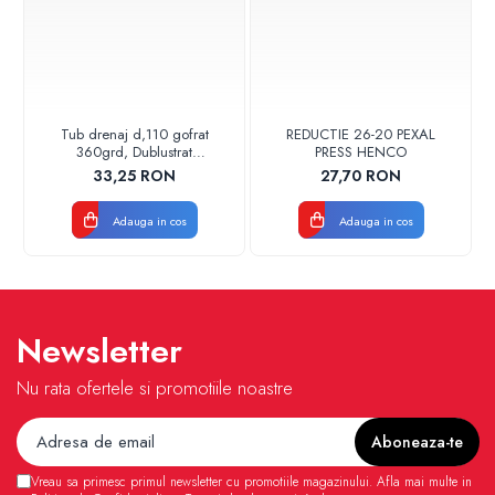
Tub drenaj d,110 gofrat
REDUCTIE 26-20 PEXAL
360grd, Dublustrat
PRESS HENCO
verde/negru 110152 Drainkit
33,25 RON
27,70 RON
Adauga in cos
Adauga in cos
Newsletter
Nu rata ofertele si promotiile noastre
Vreau sa primesc primul newsletter cu promotiile magazinului. Afla mai multe in