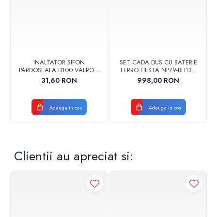
INALTATOR SIFON
SET CADA DUS CU BATERIE
PARDOSEALA D100 VALROM
FERRO FIESTA NP79-BFI13U
17001900004
CROM
31,60 RON
998,00 RON
Adauga in cos
Adauga in cos
Clientii au apreciat si: