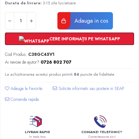
Radiatoare Otel Vogel&Noot
Durata de livrare:
3-15 zile lucratoare
Radiatoare Otel Korado
Radiatoare de Baie Purmo Banga
Adauga in cos
Automatizare Termostate
Detectoare
CERE INFORMAȚII PE WHATSAPP
Termostate centrala ambient
Detectoare de gaz si electrovalve
Cod Produs:
C38GC45V1
Detectoare de inundatie
Ai nevoie de ajutor?
0726 802 707
Automatizari centrala termica
Stabilizatoare de tensiune
La achizitionarea acestui produs primiti
84
puncte de fidelitate
Panouri solare apa calda
Adauga la Favorite
Accesorii panouri solare apa calda
Comanda rapida
Kituri panouri solare apa calda
Panouri solare nepresurizate
Automatizari panouri solare
Teava flexibila inox si fitinguri panouri
solare
LIVRAM RAPID
COMANZI TELEFONIC?
In toata tara
Contacteaza-ne aici!
Grupuri de pompare panouri solare