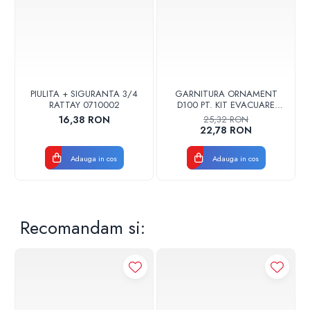
PIULITA + SIGURANTA 3/4
GARNITURA ORNAMENT
RATTAY 0710002
D100 PT. KIT EVACUARE
CENTRALA FGGE100
16,38 RON
25,32 RON
22,78 RON
Adauga in cos
Adauga in cos
Recomandam si: