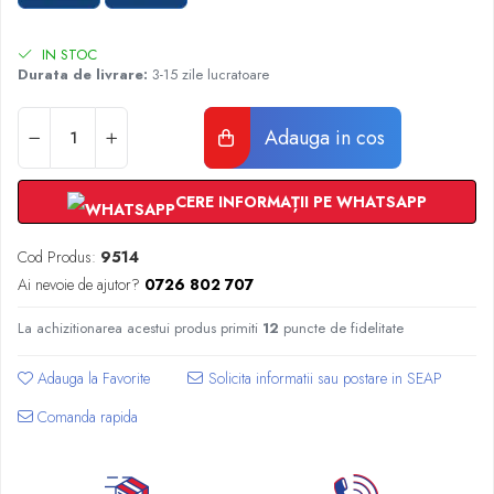
Radiatoare Otel Vogel&Noot
Radiatoare Otel Korado
IN STOC
Radiatoare de Baie Purmo Banga
Durata de livrare:
3-15 zile lucratoare
Automatizare Termostate
Detectoare
Adauga in cos
Termostate centrala ambient
Detectoare de gaz si electrovalve
CERE INFORMAȚII PE WHATSAPP
Detectoare de inundatie
Automatizari centrala termica
Cod Produs:
9514
Stabilizatoare de tensiune
Ai nevoie de ajutor?
0726 802 707
Panouri solare apa calda
Accesorii panouri solare apa calda
La achizitionarea acestui produs primiti
12
puncte de fidelitate
Kituri panouri solare apa calda
Adauga la Favorite
Panouri solare nepresurizate
Automatizari panouri solare
Comanda rapida
Teava flexibila inox si fitinguri panouri
solare
Grupuri de pompare panouri solare