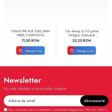
TEAVA PPR ALB 25X3,5MM
Tub drenaj d,110 gofrat
FIBRA COMPOZITA
360grd, Dublustrat
10033025004
verde/negru 110152 Drainkit
11,00 RON
33,25 RON
VALDUOTHERM VALROM
Adauga in cos
Adauga in cos
Newsletter
Nu rata ofertele si promotiile noastre
Vreau sa primesc primul newsletter cu promotiile magazinului. Afla mai multe in