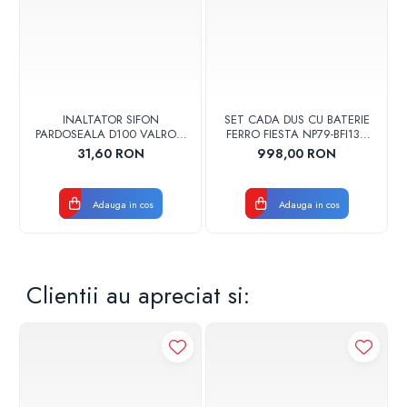
INALTATOR SIFON
SET CADA DUS CU BATERIE
PARDOSEALA D100 VALROM
FERRO FIESTA NP79-BFI13U
17001900004
CROM
31,60 RON
998,00 RON
Adauga in cos
Adauga in cos
Clientii au apreciat si: