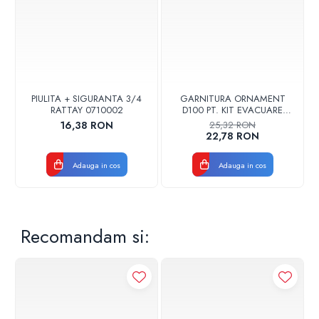
PIULITA + SIGURANTA 3/4
GARNITURA ORNAMENT
RATTAY 0710002
D100 PT. KIT EVACUARE
CENTRALA FGGE100
16,38 RON
25,32 RON
22,78 RON
Adauga in cos
Adauga in cos
Recomandam si: