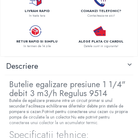
Pompe de caldura
LIVRAM RAPID
COMANZI TELEFONIC?
In toata tara
Contacteaza-ne aici!
Centrale peleti lemn
RETUR RAPID SI SIMPLU
ALEGE PLATA CU CARDUL
In termen de 14 zile
Datele sunt in siguranta!
Descriere
Butelie egalizare presiune 1 1/4"
debit 3 m3/h Regulus 9514
Butelie de egalizare presiune intre un circuit primar si unul
secundar.Faciliteaza echilibrarea diferitelor debite prin statiile de
pompare si cazan.Potrivit pentru conectarea unui cazan cu propria
pompa de circulatie la un colector.Nu este potrivit pentru
conectarea unui colector la un acumulator termic.
Specificatii tehnice: