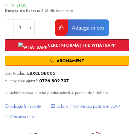
Radiatoare Otel Vogel&Noot
IN STOC
Radiatoare Otel Korado
Durata de livrare:
3-15 zile lucratoare
Radiatoare de Baie Purmo Banga
Automatizare Termostate
Adauga in cos
Detectoare
Termostate centrala ambient
CERE INFORMAȚII PE WHATSAPP
Detectoare de gaz si electrovalve
Detectoare de inundatie
ABONAMENT
Automatizari centrala termica
Stabilizatoare de tensiune
Cod Produs:
LBXCLOB005
Panouri solare apa calda
Ai nevoie de ajutor?
0726 802 707
Accesorii panouri solare apa calda
La achizitionarea acestui produs primiti
4
puncte de fidelitate
Kituri panouri solare apa calda
Panouri solare nepresurizate
Adauga la Favorite
Automatizari panouri solare
Comanda rapida
Teava flexibila inox si fitinguri panouri
solare
Grupuri de pompare panouri solare