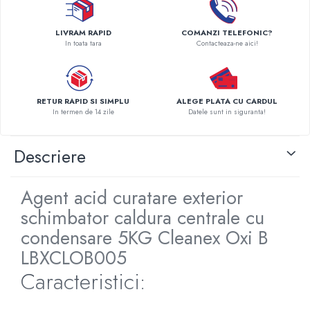
Pompe de caldura
LIVRAM RAPID
COMANZI TELEFONIC?
Centrale peleti lemn
In toata tara
Contacteaza-ne aici!
RETUR RAPID SI SIMPLU
ALEGE PLATA CU CARDUL
In termen de 14 zile
Datele sunt in siguranta!
Descriere
Agent acid curatare exterior
schimbator caldura centrale cu
condensare 5KG Cleanex Oxi B
LBXCLOB005
Caracteristici: