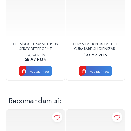
CLEANEX CLIMANET PLUS
CLIMA PACK PLUS PACHET
SPRAY DETERGENT
CURATARE SI IGIENIZARE
SPUMOGEN PENTRU
AER CONDITIONAT
74,84 RON
197,62 RON
CURATAREA APARATELOR DE
LBXPKOS07B
58,97 RON
AER CONDITIONAT
CLINETPLUS0600
Adauga in cos
Adauga in cos
Recomandam si: