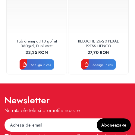
Tub drenaj d,110 gofrat
REDUCTIE 26-20 PEXAL
360grd, Dublustrat
PRESS HENCO
verde/negru 110152 Drainkit
33,25 RON
27,70 RON
Adauga in cos
Adauga in cos
Newsletter
Nu rata ofertele si promotiile noastre