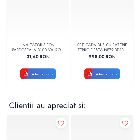
INALTATOR SIFON
SET CADA DUS CU BATERIE
PARDOSEALA D100 VALROM
FERRO FIESTA NP79-BFI13U
17001900004
CROM
31,60 RON
998,00 RON
Adauga in cos
Adauga in cos
Clientii au apreciat si: