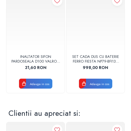
INALTATOR SIFON
SET CADA DUS CU BATERIE
PARDOSEALA D100 VALROM
FERRO FIESTA NP79-BFI13U
17001900004
CROM
31,60 RON
998,00 RON
Adauga in cos
Adauga in cos
Clientii au apreciat si: