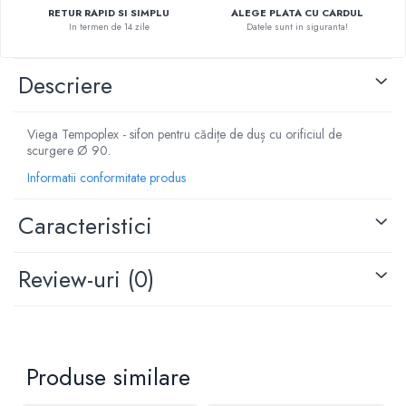
RETUR RAPID SI SIMPLU
ALEGE PLATA CU CARDUL
Pompe de caldura
In termen de 14 zile
Datele sunt in siguranta!
Centrale peleti lemn
Descriere
Viega Tempoplex - sifon pentru cădițe de duș cu orificiul de
scurgere Ø 90.
Informatii conformitate produs
Caracteristici
Review-uri
(0)
Produse similare