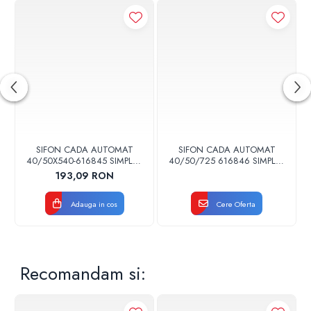
SIFON CADA AUTOMAT
SIFON CADA AUTOMAT
40/50X540-616845 SIMPLEX
40/50/725 616846 SIMPLEX
VIEGA
VIEGA
193,09 RON
Adauga in cos
Cere Oferta
Recomandam si: