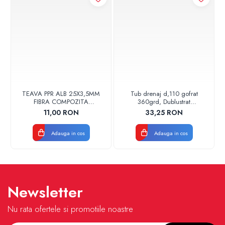
TEAVA PPR ALB 25X3,5MM
Tub drenaj d,110 gofrat
FIBRA COMPOZITA
360grd, Dublustrat
10033025004
verde/negru 110152 Drainkit
11,00 RON
33,25 RON
VALDUOTHERM VALROM
Adauga in cos
Adauga in cos
Newsletter
Nu rata ofertele si promotiile noastre