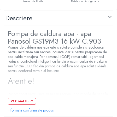
In termen de 14 zile
Datele sunt in siguranta!
Pompe de caldura
Centrale peleti lemn
Descriere
Pompa de caldura apa - apa
Panosol GS19M3 16 kW C.903
Pompa de caldura apa-apa este o solutie completa si ecologica
pentru incalzirea sau racirea locuintei dar si pentru prepararea de
apa calda menajera. Randamentul (COP) remarcabil, zgomotul
redus si controlerul inteligent cu functii precum curba de incalzire
sau functia ECO fac din pompa de caldura apa-apa solutia ideala
pentru confortul termic al locuintei.
Atentie!
Recomandat pentru incalzirea sau racirea unor imobile de pana la
250 mp, dotate cu sistem de incalzire in pardoseala sau
VEZI MAI MULT
ventiloconvectoare sau radiatoare supradimensionate.
Caracteristici
Informatii conformitate produs