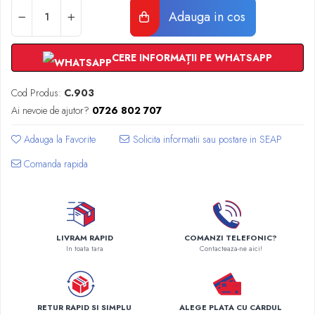
Radiatoare Otel Vogel&Noot
Adauga in cos
Radiatoare Otel Korado
Radiatoare de Baie Purmo Banga
CERE INFORMAȚII PE WHATSAPP
Automatizare Termostate
Detectoare
Cod Produs:
C.903
Termostate centrala ambient
Ai nevoie de ajutor?
0726 802 707
Detectoare de gaz si electrovalve
Detectoare de inundatie
Adauga la Favorite
Automatizari centrala termica
Comanda rapida
Stabilizatoare de tensiune
Panouri solare apa calda
Accesorii panouri solare apa calda
Kituri panouri solare apa calda
LIVRAM RAPID
COMANZI TELEFONIC?
Panouri solare nepresurizate
In toata tara
Contacteaza-ne aici!
Automatizari panouri solare
Teava flexibila inox si fitinguri panouri
solare
RETUR RAPID SI SIMPLU
ALEGE PLATA CU CARDUL
Grupuri de pompare panouri solare