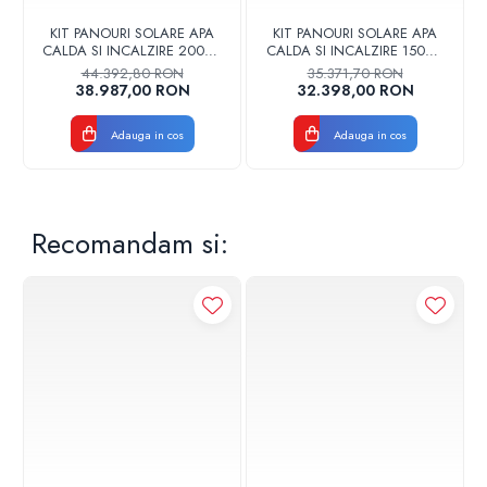
KIT PANOURI SOLARE APA
KIT PANOURI SOLARE APA
CALDA SI INCALZIRE 200MP
CALDA SI INCALZIRE 150MP
PANOSOL C.402
PANOSOL C.401
44.392,80 RON
35.371,70 RON
38.987,00 RON
32.398,00 RON
Adauga in cos
Adauga in cos
Recomandam si: