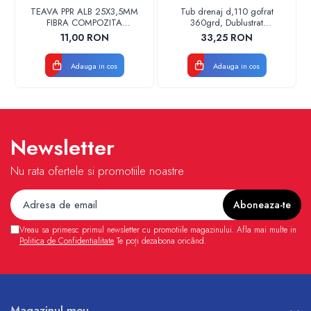
TEAVA PPR ALB 25X3,5MM
Tub drenaj d,110 gofrat
FIBRA COMPOZITA
360grd, Dublustrat
10033025004
verde/negru 110152 Drainkit
11,00 RON
33,25 RON
VALDUOTHERM VALROM
Adauga in cos
Adauga in cos
Newsletter
Nu rata ofertele si promotiile noastre
Vreau sa primesc primul newsletter cu promotiile magazinului. Afla mai multe in
Politica de Confidentialitate
Te poți dezabona oricând.
Magazinul meu