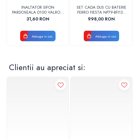
INALTATOR SIFON
SET CADA DUS CU BATERIE
PARDOSEALA D100 VALROM
FERRO FIESTA NP79-BFI13U
17001900004
CROM
31,60 RON
998,00 RON
Adauga in cos
Adauga in cos
Clientii au apreciat si: