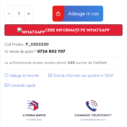
Radiatoare Otel Vogel&Noot
Radiatoare Otel Korado
Adauga in cos
Radiatoare de Baie Purmo Banga
Automatizare Termostate
Detectoare
CERE INFORMAȚII PE WHATSAPP
Termostate centrala ambient
Cod Produs:
P_3302230
Detectoare de gaz si electrovalve
Ai nevoie de ajutor?
0726 802 707
Detectoare de inundatie
Automatizari centrala termica
La achizitionarea acestui produs primiti
448
puncte de fidelitate
Stabilizatoare de tensiune
Panouri solare apa calda
Adauga la Favorite
Accesorii panouri solare apa calda
Comanda rapida
Kituri panouri solare apa calda
Panouri solare nepresurizate
Automatizari panouri solare
Teava flexibila inox si fitinguri panouri
LIVRAM RAPID
COMANZI TELEFONIC?
solare
In toata tara
Contacteaza-ne aici!
Grupuri de pompare panouri solare