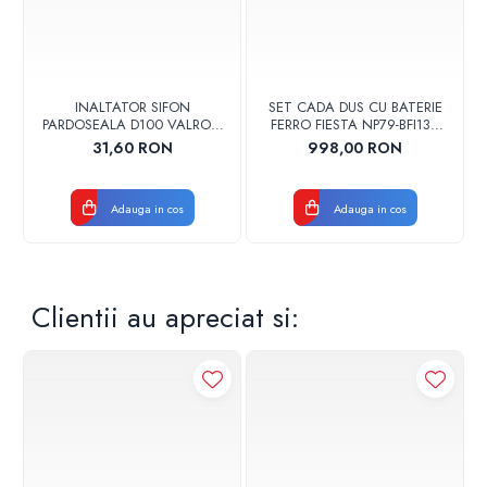
Super silentios
Gestionare sistem
Integrare sistem
Integrare cu sistem fotovoltaic
INALTATOR SIFON
SET CADA DUS CU BATERIE
PARDOSEALA D100 VALROM
FERRO FIESTA NP79-BFI13U
17001900004
CROM
31,60 RON
998,00 RON
Adauga in cos
Adauga in cos
Clientii au apreciat si:
Ventilo-convector
Unitate montata pe podea
Unitate exterioara
Radiator
Incalzire in pardoseala
Unitate interna - Pompa de