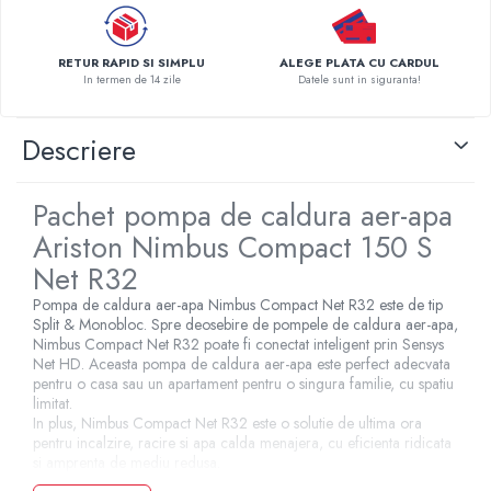
Pompe de caldura
Centrale peleti lemn
RETUR RAPID SI SIMPLU
ALEGE PLATA CU CARDUL
In termen de 14 zile
Datele sunt in siguranta!
Descriere
Pachet pompa de caldura aer-apa
Ariston Nimbus Compact 150 S
Net R32
Pompa de caldura aer-apa Nimbus Compact Net R32 este de tip
Split & Monobloc. Spre deosebire de pompele de caldura aer-apa,
Nimbus Compact Net R32 poate fi conectat inteligent prin Sensys
Net HD. Aceasta pompa de caldura aer-apa este perfect adecvata
pentru o casa sau un apartament pentru o singura familie, cu spatiu
limitat.
In plus, Nimbus Compact Net R32 este o solutie de ultima ora
pentru incalzire, racire si apa calda menajera, cu eficienta ridicata
si amprenta de mediu redusa.