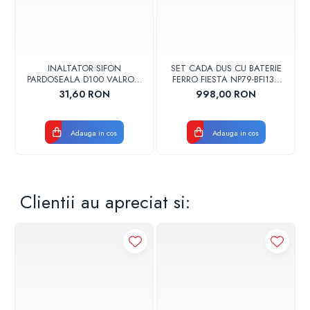
Super silentios
Gestionare sistem
Integrare sistem
Integrare cu sistem fotovoltaic
INALTATOR SIFON
SET CADA DUS CU BATERIE
PARDOSEALA D100 VALROM
FERRO FIESTA NP79-BFI13U
17001900004
CROM
31,60 RON
998,00 RON
Adauga in cos
Adauga in cos
Clientii au apreciat si:
Ventilo-convector
Unitate montata pe podea
Unitate exterioara
Radiator
Incalzire in pardoseala
Unitate interna - Pompa de