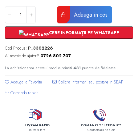
Radiatoare Otel Vogel&Noot
Radiatoare Otel Korado
Adauga in cos
Radiatoare de Baie Purmo Banga
Automatizare Termostate
Detectoare
CERE INFORMAȚII PE WHATSAPP
Termostate centrala ambient
Cod Produs:
P_3302226
Detectoare de gaz si electrovalve
Ai nevoie de ajutor?
0726 802 707
Detectoare de inundatie
Automatizari centrala termica
La achizitionarea acestui produs primiti
431
puncte de fidelitate
Stabilizatoare de tensiune
Panouri solare apa calda
Adauga la Favorite
Accesorii panouri solare apa calda
Comanda rapida
Kituri panouri solare apa calda
Panouri solare nepresurizate
Automatizari panouri solare
Teava flexibila inox si fitinguri panouri
LIVRAM RAPID
COMANZI TELEFONIC?
solare
In toata tara
Contacteaza-ne aici!
Grupuri de pompare panouri solare