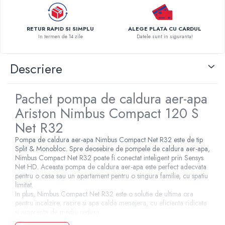
Pompe de caldura
Centrale peleti lemn
RETUR RAPID SI SIMPLU
ALEGE PLATA CU CARDUL
In termen de 14 zile
Datele sunt in siguranta!
Descriere
Pachet pompa de caldura aer-apa
Ariston Nimbus Compact 120 S
Net R32
Pompa de caldura aer-apa Nimbus Compact Net R32 este de tip
Split & Monobloc. Spre deosebire de pompele de caldura aer-apa,
Nimbus Compact Net R32 poate fi conectat inteligent prin Sensys
Net HD. Aceasta pompa de caldura aer-apa este perfect adecvata
pentru o casa sau un apartament pentru o singura familie, cu spatiu
limitat.
In plus, Nimbus Compact Net R32 este o solutie de ultima ora
pentru incalzire, racire si apa calda menajera, cu eficienta ridicata
si amprenta de mediu redusa.