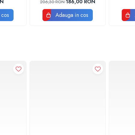
ON
186,00 RON
206,30 RON
 cos
Adauga in cos