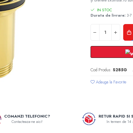
și ofertele Ekoinstal.ro sun
IN STOC
Durata de livrare:
3-7 
Cod Produs:
S285G
Adauga la Favorite
COMANZI TELEFONIC?
RETUR RAPID SI 
Contacteaza-ne aici!
In termen de 14 