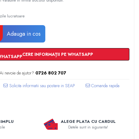
t valabile în limita stocului disponibil.
zile lucratoare
Adauga in cos
CERE INFORMAȚII PE WHATSAPP
Ai nevoie de ajutor?
0726 802 707
Comanda rapida
SIMPLU
ALEGE PLATA CU CARDUL
zile
Datele sunt in siguranta!