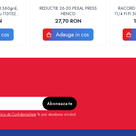
at 360grd,
REDUCTIE 26-20 PEXAL PRESS
RACORD F
ru 110152
HENCO
11/4 FI-FI
POMPA
N
27,70 RON
 cos
Adauga in cos
itica de Confidentialitate
Te poți dezabona oricând.