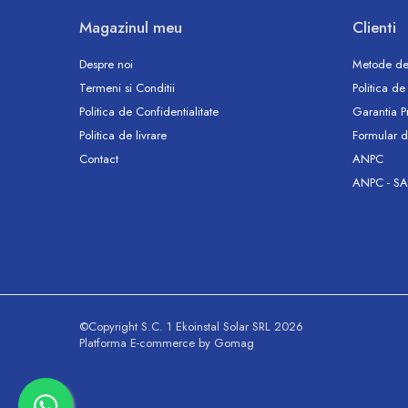
Accesorii
Magazinul meu
Clienti
Vase WC
Rezervoare incastrate
Despre noi
Metode de
Rezervoare, rame WC incastrate si
Termeni si Conditii
Politica de
clapete
Politica de Confidentialitate
Garantia P
Rezervoare si rame incastrate
Politica de livrare
Formular d
Clapete rezervoare si accesorii
Contact
ANPC
Climatizare
ANPC - SA
Ventiloconvectoare
Ventiloconvectoare
Termostate Accesorii Ventiloconvectoare
Aere conditionate
Aer conditionat Monosplit
Aer conditionat Multisplit
©Copyright S.C. 1 Ekoinstal Solar SRL 2026
Accesorii aer conditionat si ventilatie
Platforma E-commerce by Gomag
Aer conditionat portabil
Filtrare aer