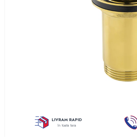
Sisteme filtrare apa Debite Mari
Sisteme filtrare apa In Trepte
Consumabile Statii medii filtrante
Consumabile Statii osmoza
Statii filtrare apa cu medii filtrante
Statii si Sisteme dezinfectie apa
Dedurizatoare Apa
Osmoza inversa rezidential
Accesorii consumabile osmoza
inversa
Ultrafiltrare recomandat pentru
apa de retea
Cartuse si Filtre filtrare apa
LIVRAM RAPID
Echipamente HORECA
In toata tara
Filtre apa cu purjare