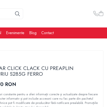
l
Evenimente
Blog
Contact
AR CLICK CLACK CU PREAPLIN
IU S285G FERRO
70 RON
ri constante pentru a oferi informații corecte și actualizate despre fiecare
cter informativ și pot include accesorii care nu fac parte din pachetul
ehnice pot fi modificate de producător fără notificare prealabilă. Promoțiile