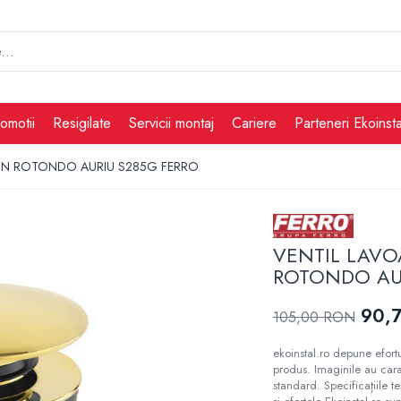
omotii
Resigilate
Servicii montaj
Cariere
Parteneri Ekoinsta
LIN ROTONDO AURIU S285G FERRO
VENTIL LAVO
ROTONDO AUR
90,
105,00 RON
ekoinstal.ro depune efortu
produs. Imaginile au cara
standard. Specificațiile t