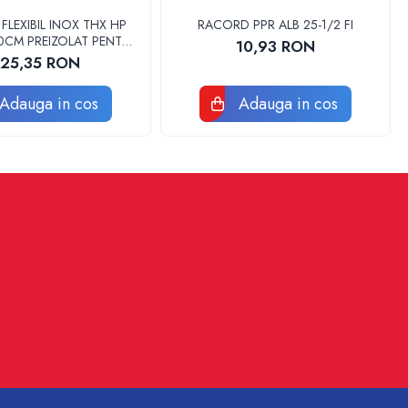
LEXIBIL INOX THX HP
RACORD PPR ALB 25-1/2 FI
 30CM PREIZOLAT PENTRU
10,93 RON
 DE CALDURA - THX
125,35 RON
Adauga in cos
Adauga in cos