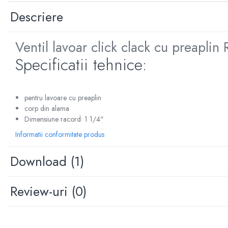
Sterilizatoare UV
Descriere
Accesorii consumabile sterilizator
UV
Ventil lavoar click clack cu preapli
Carcase Filtre apa
Specificatii tehnice:
Accesorii consumabile
dedurizatoare apa
Incalzire in pardoseala
pentru lavoare cu preaplin
Accesorii incalzire in pardoseala
corp din alama
Dimensiune racord: 1 1/4"
Automatizare incalzire in
pardoseala
Informatii conformitate produs
Kituri incalzire in pardoseala
Download (1)
Cutie distribuitor incalzire in
pardoseala
Review-uri
(0)
Distribuitoare incalzire pardoseala
Grup amestec si pompare incalzire
pardoseala