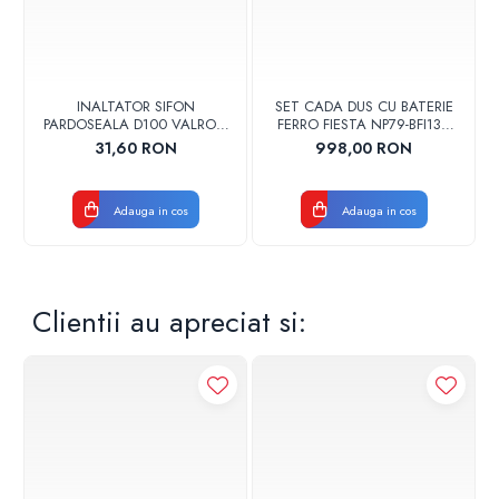
INALTATOR SIFON
SET CADA DUS CU BATERIE
PARDOSEALA D100 VALROM
FERRO FIESTA NP79-BFI13U
17001900004
CROM
31,60 RON
998,00 RON
Adauga in cos
Adauga in cos
Clientii au apreciat si: