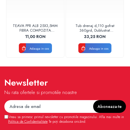
TEAVA PPR ALB 25X3,5MM
Tub drenaj d,110 gofrat
FIBRA COMPOZITA
360grd, Dublustrat
10033025004
verde/negru 110152 Drainkit
11,00 RON
33,25 RON
VALDUOTHERM VALROM
Adauga in cos
Adauga in cos
Newsletter
Nu rata ofertele si promotiile noastre
Vreau sa primesc primul newsletter cu promotiile magazinului. Afla mai multe in
Politica de Confidentialitate
Te poți dezabona oricând.