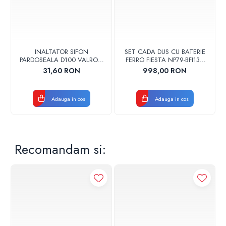
INALTATOR SIFON
SET CADA DUS CU BATERIE
PARDOSEALA D100 VALROM
FERRO FIESTA NP79-BFI13U
17001900004
CROM
31,60 RON
998,00 RON
Adauga in cos
Adauga in cos
Recomandam si: