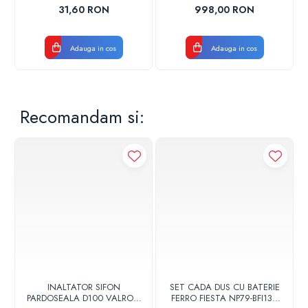
17001900004
CROM
Volum: 6 - 9 l
31,60 RON
998,00 RON
Adauga in cos
Adauga in cos
Recomandam si:
INALTATOR SIFON
SET CADA DUS CU BATERIE
PARDOSEALA D100 VALROM
FERRO FIESTA NP79-BFI13U