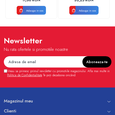
11,00 RON
33,25 RON
VALDUOTHERM VALROM
Adauga in cos
Adauga in cos
Newsletter
Nu rata ofertele si promotiile noastre
Vreau sa primesc primul newsletter cu promotiile magazinului. Afla mai multe in
Politica de Confidentialitate
Te poți dezabona oricând.
Magazinul meu
Clienti