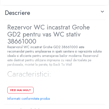
Pompe de caldura
Descriere
Centrale peleti lemn
Rezervor WC incastrat Grohe
GD2 pentru vas WC stativ
38661000
Rezervorul WC incastrat Grohe GD2 38661000 este
recomandat pentru amplasarea in spatii sanitare si reprezinta solutia
ideala si eficienta pentru amenajarea bailor moderne. Rezervorul
este destinat pentru utilizare impreuna cu vasul de toaleta pe
pardoseala, montat la perete, tip Back To Wall
Caracteristici:
Ajustabil intre 6 - 9 l
VEZI MAI MULT
Ajustat din fabrica la 6 si 3 litri
Informatii conformitate produs
Ventil pneumatic de evacuare cu 3 moduri de operare:
spalare lunga sau start/stop sau spalare scurta)