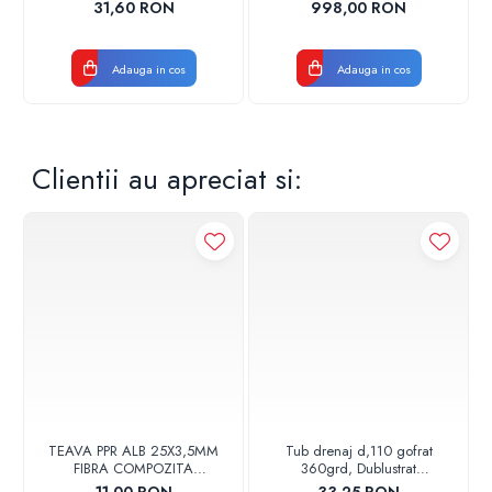
17001900004
CROM
31,60 RON
998,00 RON
Adauga in cos
Adauga in cos
Clientii au apreciat si:
TEAVA PPR ALB 25X3,5MM
Tub drenaj d,110 gofrat
FIBRA COMPOZITA
360grd, Dublustrat
10033025004
verde/negru 110152 Drainkit