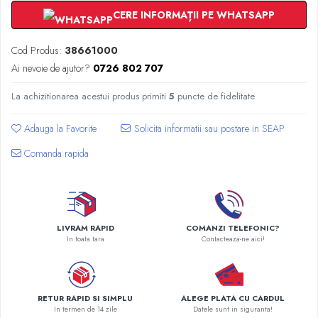
Radiatoare Otel Vogel&Noot
CERE INFORMAȚII PE WHATSAPP
Radiatoare Otel Korado
Radiatoare de Baie Purmo Banga
Cod Produs:
38661000
Automatizare Termostate
Ai nevoie de ajutor?
0726 802 707
Detectoare
Termostate centrala ambient
La achizitionarea acestui produs primiti
5
puncte de fidelitate
Detectoare de gaz si electrovalve
Adauga la Favorite
Detectoare de inundatie
Automatizari centrala termica
Comanda rapida
Stabilizatoare de tensiune
Panouri solare apa calda
Accesorii panouri solare apa calda
Kituri panouri solare apa calda
LIVRAM RAPID
COMANZI TELEFONIC?
In toata tara
Contacteaza-ne aici!
Panouri solare nepresurizate
Automatizari panouri solare
Teava flexibila inox si fitinguri panouri
solare
RETUR RAPID SI SIMPLU
ALEGE PLATA CU CARDUL
In termen de 14 zile
Datele sunt in siguranta!
Grupuri de pompare panouri solare