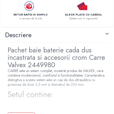
Pompe de caldura
Centrale peleti lemn
RETUR RAPID SI SIMPLU
ALEGE PLATA CU CARDUL
In termen de 14 zile
Datele sunt in siguranta!
Descriere
Pachet baie baterie cada dus
incastrata si accesorii crom Carre
Valvex 2449980
CARRÉ este un sistem complet, incastrat produs de VALVEX, care
combina modernismul, comfortul si functionalitatea. Caracteristica
distingtiva a acestui sistem este un cap de dus ultrasubtire cu
grosimea de doar 2,5 mm si diametrul de 250 mm.
Setul contine:
Capul de dus foarte subtire cu diametrul de 250 mm