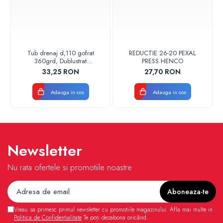
Tub drenaj d,110 gofrat
REDUCTIE 26-20 PEXAL
360grd, Dublustrat
PRESS HENCO
verde/negru 110152 Drainkit
33,25 RON
27,70 RON
Adauga in cos
Adauga in cos
Newsletter
Nu rata ofertele si promotiile noastre
Vreau sa primesc primul newsletter cu promotiile magazinului. Afla mai multe in
Politica de Confidentialitate
Te poți dezabona oricând.