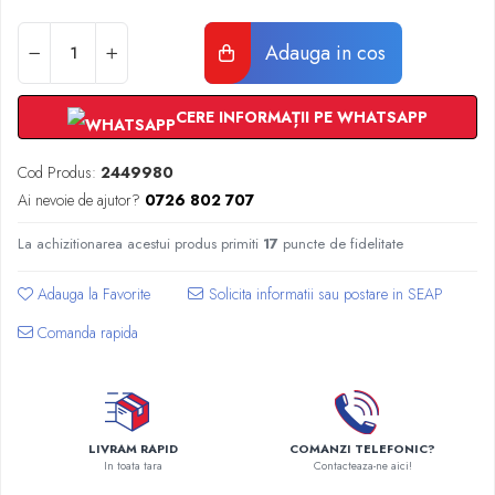
Radiatoare Otel Vogel&Noot
Radiatoare Otel Korado
Adauga in cos
Radiatoare de Baie Purmo Banga
Automatizare Termostate
Detectoare
CERE INFORMAȚII PE WHATSAPP
Termostate centrala ambient
Cod Produs:
2449980
Detectoare de gaz si electrovalve
Ai nevoie de ajutor?
0726 802 707
Detectoare de inundatie
Automatizari centrala termica
La achizitionarea acestui produs primiti
17
puncte de fidelitate
Stabilizatoare de tensiune
Panouri solare apa calda
Adauga la Favorite
Accesorii panouri solare apa calda
Comanda rapida
Kituri panouri solare apa calda
Panouri solare nepresurizate
Automatizari panouri solare
Teava flexibila inox si fitinguri panouri
LIVRAM RAPID
COMANZI TELEFONIC?
solare
In toata tara
Contacteaza-ne aici!
Grupuri de pompare panouri solare