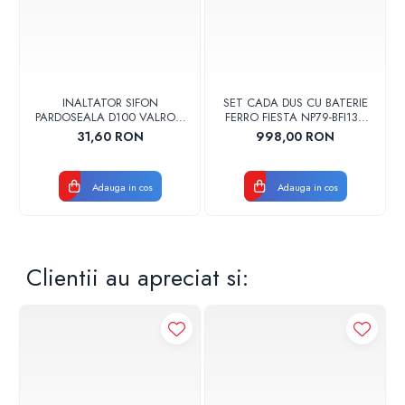
INALTATOR SIFON
SET CADA DUS CU BATERIE
PARDOSEALA D100 VALROM
FERRO FIESTA NP79-BFI13U
17001900004
CROM
31,60 RON
998,00 RON
Adauga in cos
Adauga in cos
Clientii au apreciat si: