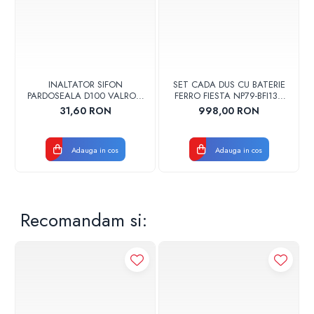
INALTATOR SIFON
SET CADA DUS CU BATERIE
PARDOSEALA D100 VALROM
FERRO FIESTA NP79-BFI13U
17001900004
CROM
31,60 RON
998,00 RON
Adauga in cos
Adauga in cos
Recomandam si: