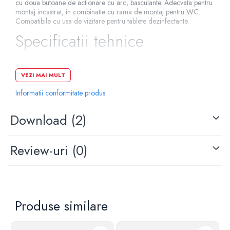
cu doua butoane de actionare cu arc, basculante. Adecvata pentru
montaj incastrat, in combinatie cu rama de montaj pentru WC.
Pompe de caldura
Compatibile cu usa de vizitare pentru tablete dezinfectante.
Centrale peleti lemn
Specificatii tehnice
Material: sticla
VEZI MAI MULT
Culoare: crom lucios/negru
Informatii conformitate produs
Lungime: 220 mm
Inaltime: 150 mm
Download (2)
Grosime: 11 mm
Actionare: dubla
Review-uri
(0)
Produse similare