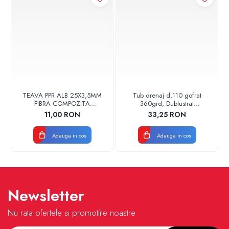
TEAVA PPR ALB 25X3,5MM
Tub drenaj d,110 gofrat
FIBRA COMPOZITA
360grd, Dublustrat
10033025004
verde/negru 110152 Drainkit
11,00 RON
33,25 RON
VALDUOTHERM VALROM
Adauga in cos
Adauga in cos
Newsletter
Nu rata ofertele si promotiile noastre