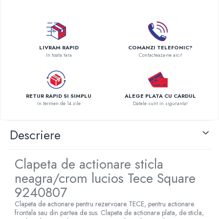
Radiatoare Otel Vogel&Noot
Radiatoare Otel Korado
Radiatoare de Baie Purmo Banga
Automatizare Termostate
LIVRAM RAPID
COMANZI TELEFONIC?
Detectoare
In toata tara
Contacteaza-ne aici!
Termostate centrala ambient
Detectoare de gaz si electrovalve
Detectoare de inundatie
RETUR RAPID SI SIMPLU
ALEGE PLATA CU CARDUL
Automatizari centrala termica
In termen de 14 zile
Datele sunt in siguranta!
Stabilizatoare de tensiune
Panouri solare apa calda
Descriere
Accesorii panouri solare apa calda
Kituri panouri solare apa calda
Clapeta de actionare sticla
Panouri solare nepresurizate
neagra/crom lucios Tece Square
Automatizari panouri solare
9240807
Teava flexibila inox si fitinguri panouri
Clapeta de actionare pentru rezervoare TECE, pentru actionare
solare
frontala sau din partea de sus. Clapeta de actionare plata, de sticla,
Grupuri de pompare panouri solare