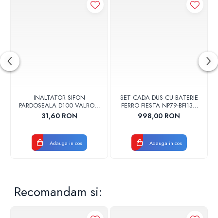
INALTATOR SIFON
SET CADA DUS CU BATERIE
PARDOSEALA D100 VALROM
FERRO FIESTA NP79-BFI13U
17001900004
CROM
31,60 RON
998,00 RON
Adauga in cos
Adauga in cos
Recomandam si: