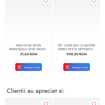
INALTATOR SIFON
SET CADA DUS CU BATERIE
PARDOSEALA D100 VALROM
FERRO FIESTA NP79-BFI13U
17001900004
CROM
31,60 RON
998,00 RON
Adauga in cos
Adauga in cos
Clientii au apreciat si: