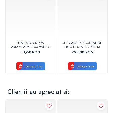
INALTATOR SIFON
SET CADA DUS CU BATERIE
PARDOSEALA D100 VALROM
FERRO FIESTA NP79-BFI13U
17001900004
CROM
31,60 RON
998,00 RON
Adauga in cos
Adauga in cos
Clientii au apreciat si: