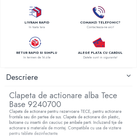
Radiatoare Otel Vogel&Noot
Radiatoare Otel Korado
Radiatoare de Baie Purmo Banga
LIVRAM RAPID
COMANZI TELEFONIC?
Automatizare Termostate
In toata tara
Contacteaza-ne aici!
Detectoare
Termostate centrala ambient
Detectoare de gaz si electrovalve
RETUR RAPID SI SIMPLU
ALEGE PLATA CU CARDUL
Detectoare de inundatie
In termen de 14 zile
Datele sunt in siguranta!
Automatizari centrala termica
Stabilizatoare de tensiune
Descriere
Panouri solare apa calda
Accesorii panouri solare apa calda
Clapeta de actionare alba Tece
Kituri panouri solare apa calda
Base 9240700
Panouri solare nepresurizate
Clapeta de actionare pentru rezervoare TECE, pentru actionare
Automatizari panouri solare
frontala sau din partea de sus. Clapeta de actionare din plastic,
Teava flexibila inox si fitinguri panouri
butoane cu insertii din cauciuc pe ambele parti. Incluzand tije de
actionare si materiale de montaj. Compatibile cu usa de vizitare
solare
pentru tablete dezinfectante.
Grupuri de pompare panouri solare