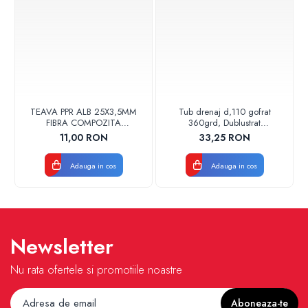
TEAVA PPR ALB 25X3,5MM
Tub drenaj d,110 gofrat
FIBRA COMPOZITA
360grd, Dublustrat
10033025004
verde/negru 110152 Drainkit
11,00 RON
33,25 RON
VALDUOTHERM VALROM
Adauga in cos
Adauga in cos
Newsletter
Nu rata ofertele si promotiile noastre