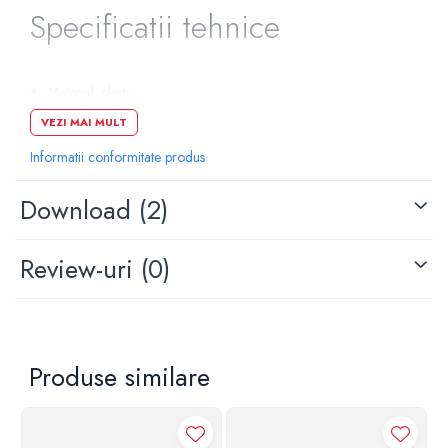
Specificatii tehnice
Pompe de caldura
Centrale peleti lemn
Material: plastic
Culoare: alb
VEZI MAI MULT
Lungime: 21.4 cm
Inaltime: 14.5 cm
Informatii conformitate produs
Grosime: 1.8 cm
Actionare: dubla
Download (2)
Review-uri
(0)
Produse similare