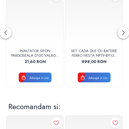
INALTATOR SIFON
SET CADA DUS CU BATERIE
PARDOSEALA D100 VALROM
FERRO FIESTA NP79-BFI13U
17001900004
CROM
31,60 RON
998,00 RON
Adauga in cos
Adauga in cos
Recomandam si: