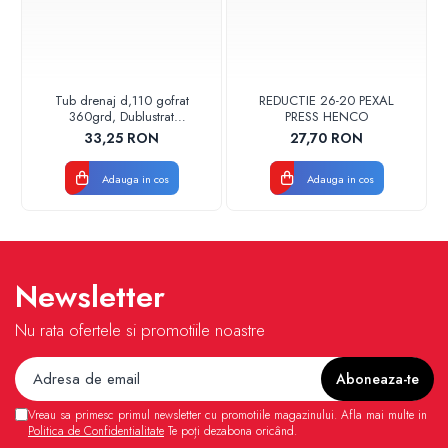
Tub drenaj d,110 gofrat
REDUCTIE 26-20 PEXAL
360grd, Dublustrat
PRESS HENCO
verde/negru 110152 Drainkit
33,25 RON
27,70 RON
Adauga in cos
Adauga in cos
Newsletter
Nu rata ofertele si promotiile noastre
Vreau sa primesc primul newsletter cu promotiile magazinului. Afla mai multe in
Politica de Confidentialitate
Te poți dezabona oricând.