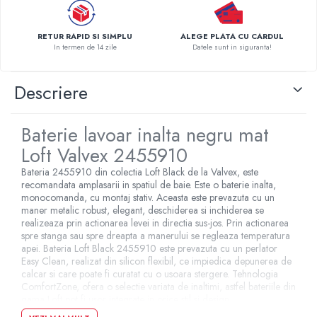
Pompe de caldura
RETUR RAPID SI SIMPLU
ALEGE PLATA CU CARDUL
Centrale peleti lemn
In termen de 14 zile
Datele sunt in siguranta!
Descriere
Baterie lavoar inalta negru mat
Loft Valvex 2455910
Bateria 2455910 din colectia Loft Black de la Valvex, este
recomandata amplasarii in spatiul de baie. Este o baterie inalta,
monocomanda, cu montaj stativ. Aceasta este prevazuta cu un
maner metalic robust, elegant, deschiderea si inchiderea se
realizeaza prin actionarea levei in directia sus-jos. Prin actionarea
spre stanga sau spre dreapta a manerului se regleaza temperatura
apei. Bateria Loft Black 2455910 este prevazuta cu un perlator
Easy Clean, realizat din silicon flexibil, ce impiedica depunerea de
calcar si care poate fi curatat cu o usoara stergere. Tehnologia
ComfortZone, ofera o selectie variata de inaltimi, astfel bateriile din
gama Loft pot fi usor integrate in orice stil si design.