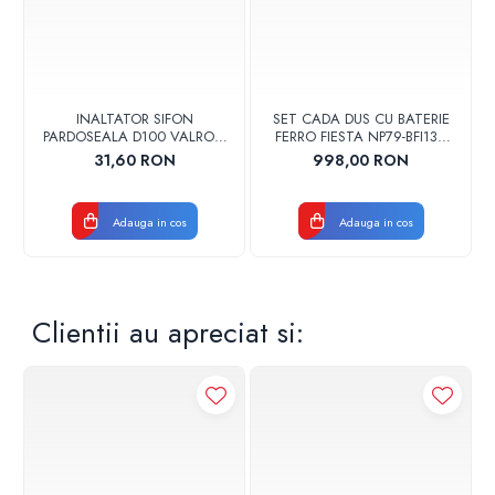
INALTATOR SIFON
SET CADA DUS CU BATERIE
PARDOSEALA D100 VALROM
FERRO FIESTA NP79-BFI13U
17001900004
CROM
31,60 RON
998,00 RON
Adauga in cos
Adauga in cos
Clientii au apreciat si: