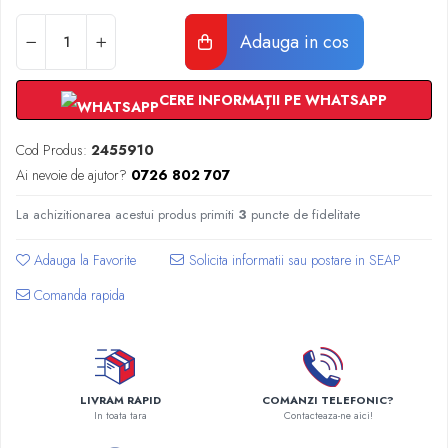
Radiatoare Otel Vogel&Noot
Radiatoare Otel Korado
Adauga in cos
Radiatoare de Baie Purmo Banga
Automatizare Termostate
CERE INFORMAȚII PE WHATSAPP
Detectoare
Termostate centrala ambient
Cod Produs:
2455910
Detectoare de gaz si electrovalve
Ai nevoie de ajutor?
0726 802 707
Detectoare de inundatie
Automatizari centrala termica
La achizitionarea acestui produs primiti
3
puncte de fidelitate
Stabilizatoare de tensiune
Adauga la Favorite
Panouri solare apa calda
Comanda rapida
Accesorii panouri solare apa calda
Kituri panouri solare apa calda
Panouri solare nepresurizate
Automatizari panouri solare
Teava flexibila inox si fitinguri panouri
LIVRAM RAPID
COMANZI TELEFONIC?
In toata tara
Contacteaza-ne aici!
solare
Grupuri de pompare panouri solare