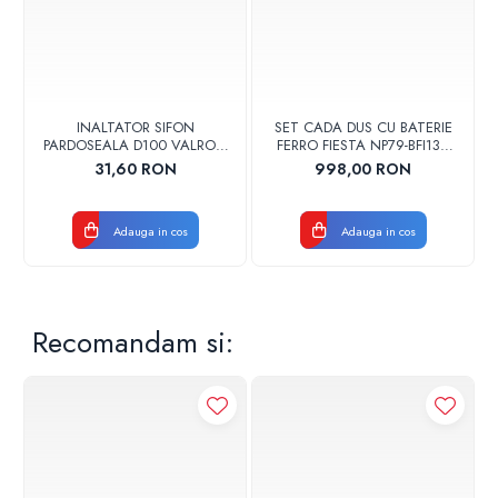
INALTATOR SIFON
SET CADA DUS CU BATERIE
PARDOSEALA D100 VALROM
FERRO FIESTA NP79-BFI13U
17001900004
CROM
31,60 RON
998,00 RON
Adauga in cos
Adauga in cos
Recomandam si: