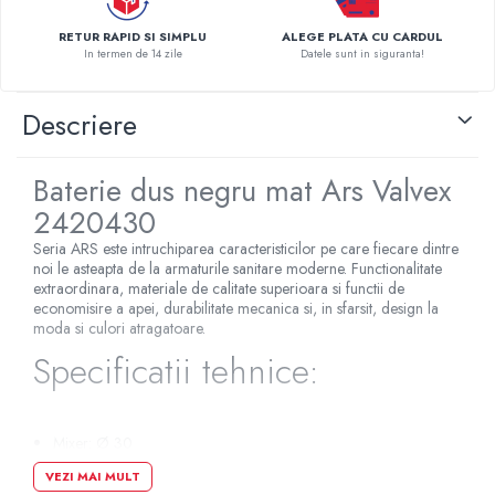
Pompe de caldura
RETUR RAPID SI SIMPLU
ALEGE PLATA CU CARDUL
In termen de 14 zile
Datele sunt in siguranta!
Centrale peleti lemn
Descriere
Baterie dus negru mat Ars Valvex
2420430
Seria ARS este intruchiparea caracteristicilor pe care fiecare dintre
noi le asteapta de la armaturile sanitare moderne. Functionalitate
extraordinara, materiale de calitate superioara si functii de
economisire a apei, durabilitate mecanica si, in sfarsit, design la
moda si culori atragatoare.
Specificatii tehnice:
Mixer: Ø 30
Conexiuni: 1/2"
VEZI MAI MULT
Presiune maxima: 0,1-0,5 MPa