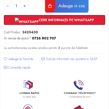
Radiatoare Otel Vogel&Noot
Adauga in cos
Radiatoare Otel Korado
Radiatoare de Baie Purmo Banga
CERE INFORMAȚII PE WHATSAPP
Automatizare Termostate
Detectoare
Cod Produs:
2420430
Termostate centrala ambient
Ai nevoie de ajutor?
0726 802 707
Detectoare de gaz si electrovalve
Detectoare de inundatie
La achizitionarea acestui produs primiti
3
puncte de fidelitate
Automatizari centrala termica
Stabilizatoare de tensiune
Adauga la Favorite
Panouri solare apa calda
Comanda rapida
Accesorii panouri solare apa calda
Kituri panouri solare apa calda
Panouri solare nepresurizate
Automatizari panouri solare
LIVRAM RAPID
COMANZI TELEFONIC?
Teava flexibila inox si fitinguri panouri
In toata tara
Contacteaza-ne aici!
solare
Grupuri de pompare panouri solare