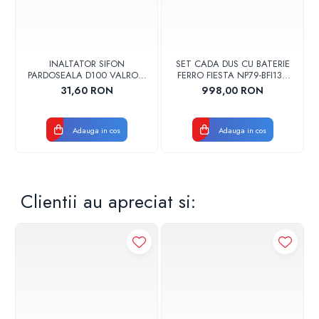
INALTATOR SIFON
SET CADA DUS CU BATERIE
PARDOSEALA D100 VALROM
FERRO FIESTA NP79-BFI13U
17001900004
CROM
31,60 RON
998,00 RON
Adauga in cos
Adauga in cos
Clientii au apreciat si: