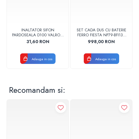
INALTATOR SIFON
SET CADA DUS CU BATERIE
PARDOSEALA D100 VALROM
FERRO FIESTA NP79-BFI13U
17001900004
CROM
31,60 RON
998,00 RON
Adauga in cos
Adauga in cos
Recomandam si: