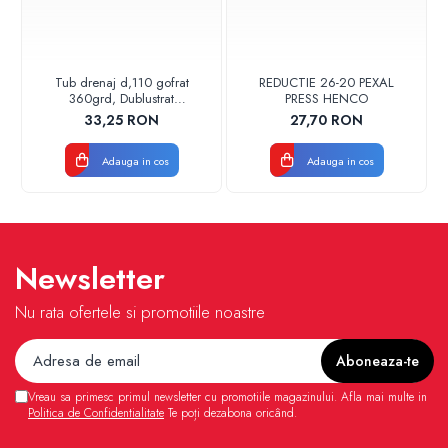
Tub drenaj d,110 gofrat
REDUCTIE 26-20 PEXAL
360grd, Dublustrat
PRESS HENCO
verde/negru 110152 Drainkit
33,25 RON
27,70 RON
Adauga in cos
Adauga in cos
Newsletter
Nu rata ofertele si promotiile noastre
Vreau sa primesc primul newsletter cu promotiile magazinului. Afla mai multe in
Politica de Confidentialitate
Te poți dezabona oricând.