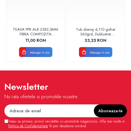
TEAVA PPR ALB 25X3,5MM
Tub drenaj d,110 gofrat
FIBRA COMPOZITA
360grd, Dublustrat
10033025004
verde/negru 110152 Drainkit
11,00 RON
33,25 RON
VALDUOTHERM VALROM
Adauga in cos
Adauga in cos
Newsletter
Nu rata ofertele si promotiile noastre
Vreau sa primesc primul newsletter cu promotiile magazinului. Afla mai multe in
Politica de Confidentialitate
Te poți dezabona oricând.