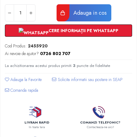
Radiatoare Otel Vogel&Noot
Radiatoare Otel Korado
Adauga in cos
Radiatoare de Baie Purmo Banga
Automatizare Termostate
CERE INFORMAȚII PE WHATSAPP
Detectoare
Termostate centrala ambient
Cod Produs:
2455920
Detectoare de gaz si electrovalve
Ai nevoie de ajutor?
0726 802 707
Detectoare de inundatie
Automatizari centrala termica
La achizitionarea acestui produs primiti
3
puncte de fidelitate
Stabilizatoare de tensiune
Adauga la Favorite
Panouri solare apa calda
Comanda rapida
Accesorii panouri solare apa calda
Kituri panouri solare apa calda
Panouri solare nepresurizate
Automatizari panouri solare
Teava flexibila inox si fitinguri panouri
LIVRAM RAPID
COMANZI TELEFONIC?
In toata tara
Contacteaza-ne aici!
solare
Grupuri de pompare panouri solare