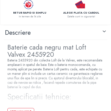
Pompe de caldura
RETUR RAPID SI SIMPLU
ALEGE PLATA CU CARDUL
Centrale peleti lemn
In termen de 14 zile
Datele sunt in siguranta!
Descriere
Baterie cada negru mat Loft
Valvex 2455920
Bateria 2455920 din colectia Loft de la Valvex, este recomandata
amplasarii in spatiul de baie. Este o baterie monocomanda, cu
montaj aplicat pe perete. Bateria Loft pentru cada, este echipata cu
un maner plin si include un cartus ceramic ce garanteaza reglarea
unui flux de apa lin si precis. Cu ajutorul divertorului blocabil, in
caz de nevoie se ridica , facand repede comutarea de la pipa
bateriei la capul de dus.
Specificatii tehnice: