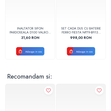
INALTATOR SIFON
SET CADA DUS CU BATERIE
PARDOSEALA D100 VALROM
FERRO FIESTA NP79-BFI13U
17001900004
CROM
31,60 RON
998,00 RON
Adauga in cos
Adauga in cos
Recomandam si: