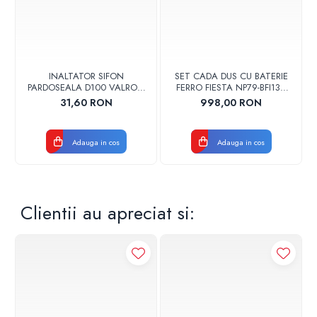
INALTATOR SIFON
SET CADA DUS CU BATERIE
PARDOSEALA D100 VALROM
FERRO FIESTA NP79-BFI13U
17001900004
CROM
31,60 RON
998,00 RON
Adauga in cos
Adauga in cos
Clientii au apreciat si: