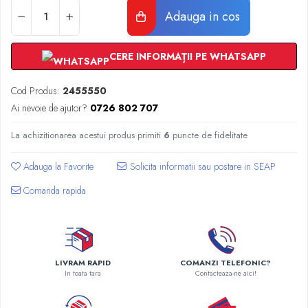
Radiatoare Otel Vogel&Noot
Adauga in cos
Radiatoare Otel Korado
Radiatoare de Baie Purmo Banga
CERE INFORMAȚII PE WHATSAPP
Automatizare Termostate
Detectoare
Cod Produs:
2455550
Termostate centrala ambient
Ai nevoie de ajutor?
0726 802 707
Detectoare de gaz si electrovalve
Detectoare de inundatie
La achizitionarea acestui produs primiti
6
puncte de fidelitate
Automatizari centrala termica
Stabilizatoare de tensiune
Adauga la Favorite
Panouri solare apa calda
Comanda rapida
Accesorii panouri solare apa calda
Kituri panouri solare apa calda
Panouri solare nepresurizate
Automatizari panouri solare
LIVRAM RAPID
COMANZI TELEFONIC?
Teava flexibila inox si fitinguri panouri
In toata tara
Contacteaza-ne aici!
solare
Grupuri de pompare panouri solare