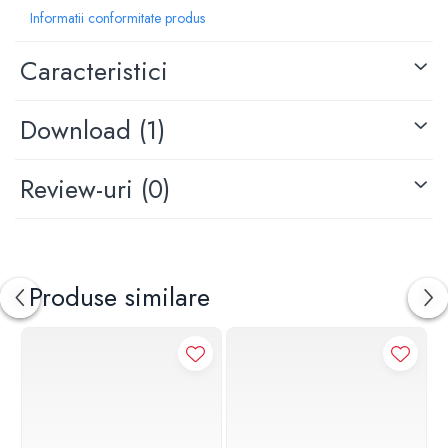
Tip maner: plin
Informatii conformitate produs
Inaltime: 180 mm
Adancime: 99 mm
Caracteristici
Latime: 120 mm
Download (1)
Review-uri
(0)
Produse similare