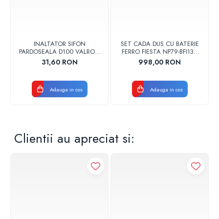
INALTATOR SIFON
SET CADA DUS CU BATERIE
PARDOSEALA D100 VALROM
FERRO FIESTA NP79-BFI13U
17001900004
CROM
31,60 RON
998,00 RON
Adauga in cos
Adauga in cos
Clientii au apreciat si: