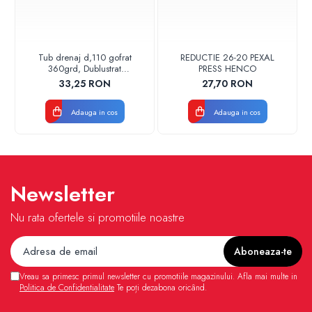
Tub drenaj d,110 gofrat
REDUCTIE 26-20 PEXAL
360grd, Dublustrat
PRESS HENCO
verde/negru 110152 Drainkit
33,25 RON
27,70 RON
Adauga in cos
Adauga in cos
Newsletter
Nu rata ofertele si promotiile noastre
Vreau sa primesc primul newsletter cu promotiile magazinului. Afla mai multe in
Politica de Confidentialitate
Te poți dezabona oricând.