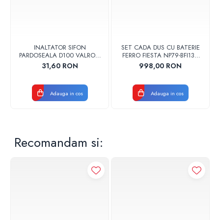
INALTATOR SIFON
SET CADA DUS CU BATERIE
PARDOSEALA D100 VALROM
FERRO FIESTA NP79-BFI13U
17001900004
CROM
31,60 RON
998,00 RON
Adauga in cos
Adauga in cos
Recomandam si: