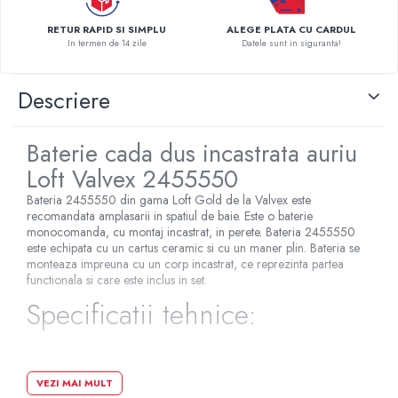
Pompe de caldura
RETUR RAPID SI SIMPLU
ALEGE PLATA CU CARDUL
In termen de 14 zile
Datele sunt in siguranta!
Centrale peleti lemn
Descriere
Baterie cada dus incastrata auriu
Loft Valvex 2455550
Bateria 2455550 din gama Loft Gold de la Valvex este
recomandata amplasarii in spatiul de baie. Este o baterie
monocomanda, cu montaj incastrat, in perete. Bateria 2455550
este echipata cu un cartus ceramic si cu un maner plin. Bateria se
monteaza impreuna cu un corp incastrat, ce reprezinta partea
functionala si care este inclus in set.
Specificatii tehnice:
Tip comanda: monocomanda
VEZI MAI MULT
Tip montare: incastrat