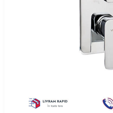
Sisteme filtrare apa Debite Mari
Sisteme filtrare apa In Trepte
Consumabile Statii medii filtrante
Consumabile Statii osmoza
Statii filtrare apa cu medii filtrante
Statii si Sisteme dezinfectie apa
Dedurizatoare Apa
Osmoza inversa rezidential
Accesorii consumabile osmoza
inversa
Ultrafiltrare recomandat pentru
apa de retea
Cartuse si Filtre filtrare apa
Echipamente HORECA
LIVRAM RAPID
In toata tara
Filtre apa cu purjare