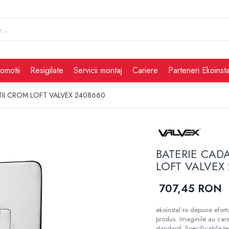
omotii
Resigilate
Servicii montaj
Cariere
Parteneri Ekoinsta
TII CROM LOFT VALVEX 2408660
BATERIE CAD
LOFT VALVEX
707,45 RON
ekoinstal.ro depune efortu
produs. Imaginile au cara
standard. Specificațiile t