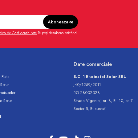
itica de Confidentialitate
Te poți dezabona oricând.
Date comerciale
 Plata
S.C. 1 Ekoinstal Solar SRL
 Retur
J40/1259/2011
roduselor
RO 28002028
e Retur
Strada Vigoniei, nr. 8, Bl. 10, sc.7
Sector 5, Bucuresti
L