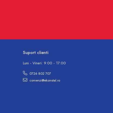
Suport clienti
Luni - Vineri: 9:00 - 17:00
0726 802 707
comenzi@ekoinstal.ro