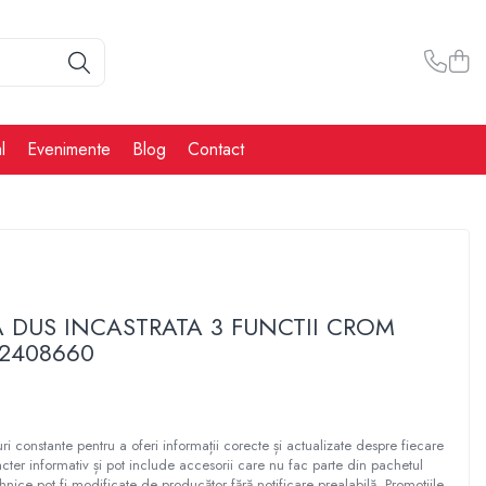
l
Evenimente
Blog
Contact
A DUS INCASTRATA 3 FUNCTII CROM
 2408660
ri constante pentru a oferi informații corecte și actualizate despre fiecare
cter informativ și pot include accesorii care nu fac parte din pachetul
ehnice pot fi modificate de producător fără notificare prealabilă. Promoțiile