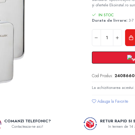
și ofertele Ekoinstal.ro sun
IN STOC
Durata de livrare:
3-7 
Cod Produs:
2408660
La achizitionarea acestui
Adauga la Favorite
COMANZI TELEFONIC?
RETUR RAPID SI 
Contacteaza-ne aici!
In termen de 14 