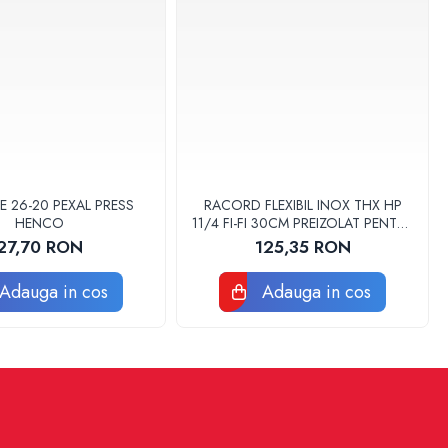
E 26-20 PEXAL PRESS
RACORD FLEXIBIL INOX THX HP
HENCO
11/4 FI-FI 30CM PREIZOLAT PENTRU
POMPA DE CALDURA - THX
27,70 RON
125,35 RON
Adauga in cos
Adauga in cos