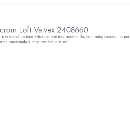
ii crom Loft Valvex 2408660
 in spatiul de baie. Este o baterie monocomanda, cu montaj incastrat, in pe
ea functionala si care este inclus in set.