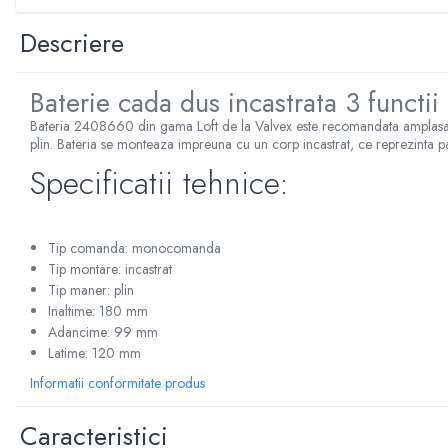
Sterilizatoare UV
Descriere
Accesorii consumabile sterilizator
UV
Baterie cada dus incastrata 3 funct
Carcase Filtre apa
Bateria 2408660 din gama Loft de la Valvex este recomandata amplasarii
Accesorii consumabile
plin. Bateria se monteaza impreuna cu un corp incastrat, ce reprezinta part
dedurizatoare apa
Specificatii tehnice:
Incalzire in pardoseala
Accesorii incalzire in pardoseala
Automatizare incalzire in
Tip comanda: monocomanda
pardoseala
Tip montare: incastrat
Kituri incalzire in pardoseala
Tip maner: plin
Inaltime: 180 mm
Cutie distribuitor incalzire in
Adancime: 99 mm
pardoseala
Latime: 120 mm
Distribuitoare incalzire pardoseala
Informatii conformitate produs
Grup amestec si pompare incalzire
pardoseala
Caracteristici