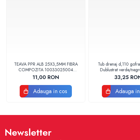
Baterii sanitare
Accesorii baterii
Baterii bucatarie
Baterii lavoar
Baterii cada si dus
Seturi baterii baie
Para palarii furtune de dus
TEAVA PPR ALB 25X3,5MM FIBRA
Tub drenaj d,110 gofr
Baterii bideu
COMPOZITA 10033025004
Dublustrat verde/neg
Baterii pisoar
VALDUOTHERM VALROM
Drainkit
11,00 RON
33,25 RO
Chiuvete si lavoare
Adauga in cos
Adauga in
Lavoare baie
Chiuvete Bucatarie
Accesorii chiuvete si lavoare
Obiecte sanitare persoane cu
dizabilitati
Newsletter
Baterii sanitare