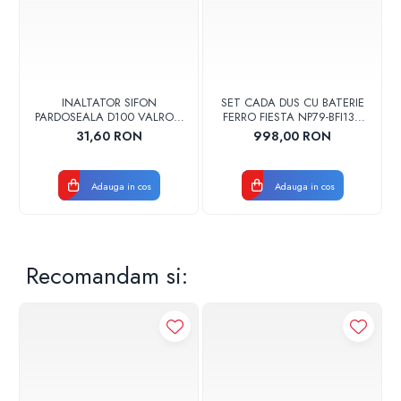
INALTATOR SIFON
SET CADA DUS CU BATERIE
PARDOSEALA D100 VALROM
FERRO FIESTA NP79-BFI13U
17001900004
CROM
31,60 RON
998,00 RON
Adauga in cos
Adauga in cos
Recomandam si: