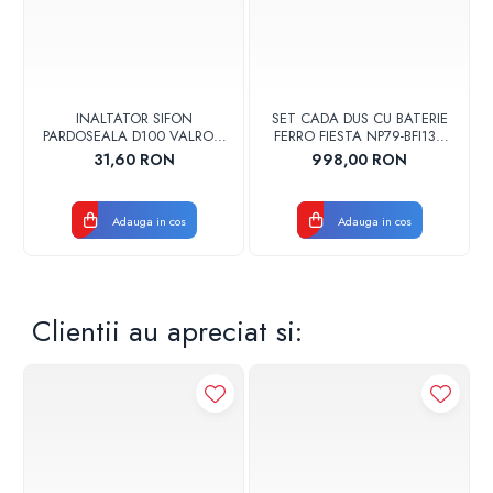
INALTATOR SIFON
SET CADA DUS CU BATERIE
PARDOSEALA D100 VALROM
FERRO FIESTA NP79-BFI13U
17001900004
CROM
31,60 RON
998,00 RON
Adauga in cos
Adauga in cos
Clientii au apreciat si: