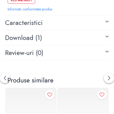
VEZI MAI MULT
Informatii conformitate produs
Tip montaj accesoriu: pe perete
Caracteristici
Finisaj: auriu periat
Racord: 1/2"
Download (1)
Review-uri
(0)
Produse similare