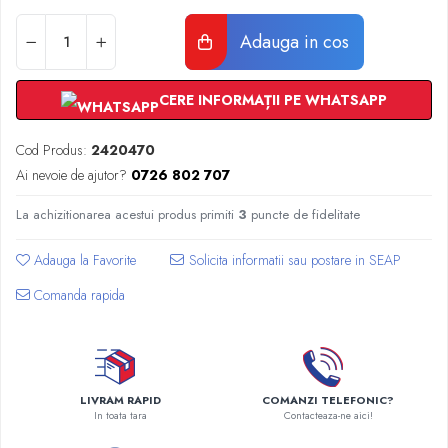
Radiatoare Otel Vogel&Noot
Radiatoare Otel Korado
Adauga in cos
Radiatoare de Baie Purmo Banga
Automatizare Termostate
CERE INFORMAȚII PE WHATSAPP
Detectoare
Termostate centrala ambient
Cod Produs:
2420470
Detectoare de gaz si electrovalve
Ai nevoie de ajutor?
0726 802 707
Detectoare de inundatie
Automatizari centrala termica
La achizitionarea acestui produs primiti
3
puncte de fidelitate
Stabilizatoare de tensiune
Adauga la Favorite
Panouri solare apa calda
Comanda rapida
Accesorii panouri solare apa calda
Kituri panouri solare apa calda
Panouri solare nepresurizate
Automatizari panouri solare
Teava flexibila inox si fitinguri panouri
LIVRAM RAPID
COMANZI TELEFONIC?
In toata tara
Contacteaza-ne aici!
solare
Grupuri de pompare panouri solare