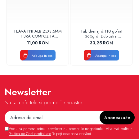
TEAVA PPR ALB 25X3,5MM
Tub drenaj d,110 gofrat
FIBRA COMPOZITA
360grd, Dublustrat
10033025004
verde/negru 110152 Drainkit
11,00 RON
33,25 RON
VALDUOTHERM VALROM
Adauga in cos
Adauga in cos
Newsletter
Nu rata ofertele si promotiile noastre
Vreau sa primesc primul newsletter cu promotiile magazinului. Afla mai multe in
Politica de Confidentialitate
Te poți dezabona oricând.