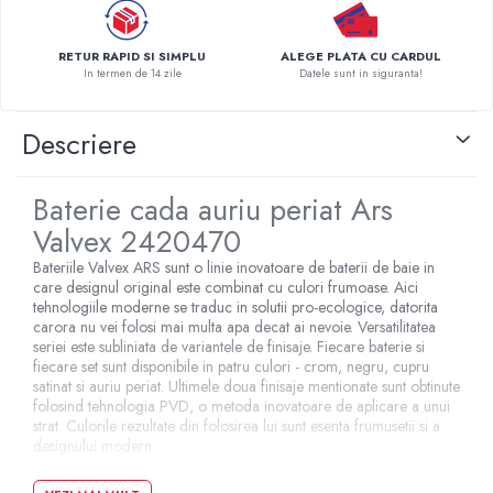
Pompe de caldura
RETUR RAPID SI SIMPLU
ALEGE PLATA CU CARDUL
Centrale peleti lemn
In termen de 14 zile
Datele sunt in siguranta!
Descriere
Baterie cada auriu periat Ars
Valvex 2420470
Bateriile Valvex ARS sunt o linie inovatoare de baterii de baie in
care designul original este combinat cu culori frumoase. Aici
tehnologiile moderne se traduc in solutii pro-ecologice, datorita
carora nu vei folosi mai multa apa decat ai nevoie. Versatilitatea
seriei este subliniata de variantele de finisaje. Fiecare baterie si
fiecare set sunt disponibile in patru culori - crom, negru, cupru
satinat si auriu periat. Ultimele doua finisaje mentionate sunt obtinute
folosind tehnologia PVD, o metoda inovatoare de aplicare a unui
strat. Culorile rezultate din folosirea lui sunt esenta frumusetii si a
designului modern.
Specificatii tehnice: