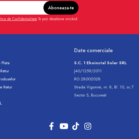
itica de Confidentialitate
Te poți dezabona oricând.
Date comerciale
 Plata
S.C. 1 Ekoinstal Solar SRL
 Retur
J40/1259/2011
roduselor
RO 28002028
e Retur
Strada Vigoniei, nr. 8, Bl. 10, sc.7
Sector 5, Bucuresti
L