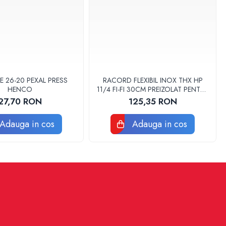
E 26-20 PEXAL PRESS
RACORD FLEXIBIL INOX THX HP
HENCO
11/4 FI-FI 30CM PREIZOLAT PENTRU
POMPA DE CALDURA - THX
27,70 RON
125,35 RON
Adauga in cos
Adauga in cos