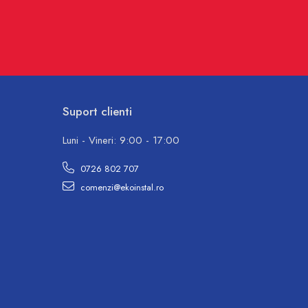
Suport clienti
Luni - Vineri: 9:00 - 17:00
0726 802 707
comenzi@ekoinstal.ro