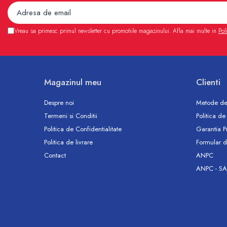
Accesorii
Vase WC
Rezervoare incastrate
Vreau sa primesc primul newsletter cu promotiile magazinului. Afla mai multe in
Pol
Rezervoare, rame WC incastrate si
clapete
Rezervoare si rame incastrate
Clapete rezervoare si accesorii
Magazinul meu
Clienti
Climatizare
Despre noi
Metode de
Ventiloconvectoare
Termeni si Conditii
Politica de
Ventiloconvectoare
Politica de Confidentialitate
Garantia P
Termostate Accesorii Ventiloconvectoare
Politica de livrare
Formular d
Aere conditionate
Contact
ANPC
Aer conditionat Monosplit
ANPC - SA
Aer conditionat Multisplit
Accesorii aer conditionat si ventilatie
Aer conditionat portabil
Filtrare aer