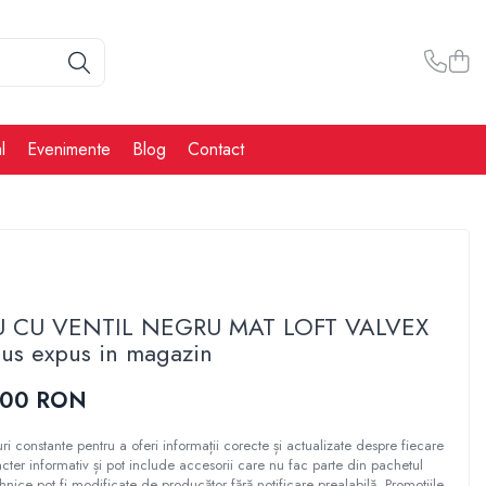
l
Evenimente
Blog
Contact
EU CU VENTIL NEGRU MAT LOFT VALVEX
s expus in magazin
,00 RON
ri constante pentru a oferi informații corecte și actualizate despre fiecare
cter informativ și pot include accesorii care nu fac parte din pachetul
ehnice pot fi modificate de producător fără notificare prealabilă. Promoțiile