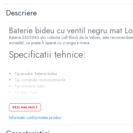
Sterilizatoare UV
Descriere
Accesorii consumabile sterilizator
UV
Baterie bideu cu ventil negru mat L
Carcase Filtre apa
Bateria 2455940 din colectia Loft Black de la Valvex, este recomandata a
Accesorii consumabile
accesibil, ce poate fi operat cu o singura mana.
dedurizatoare apa
Specificatii tehnice:
Incalzire in pardoseala
Accesorii incalzire in pardoseala
Automatizare incalzire in
Tip produs: baterie bideu
pardoseala
Tip comanda: monocomanda
Kituri incalzire in pardoseala
Tip montare: stativ
Tip pipa: Fixa
Cutie distribuitor incalzire in
Tip maner: plin
pardoseala
Inaltime: 99 mm
VEZI MAI MULT
Distribuitoare incalzire pardoseala
Adancime: 104 mm
Dimensiune racord: 3/8"
Informatii conformitate produs
Grup amestec si pompare incalzire
Orificii pentru montare: 1
pardoseala