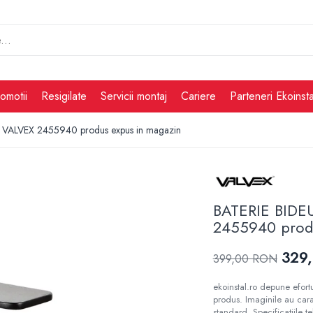
omotii
Resigilate
Servicii montaj
Cariere
Parteneri Ekoinsta
VALVEX 2455940 produs expus in magazin
BATERIE BID
2455940 produ
329
399,00 RON
ekoinstal.ro depune efortu
produs. Imaginile au cara
standard. Specificațiile t