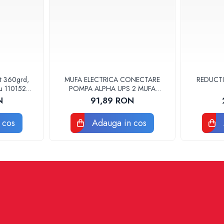
at 360grd,
MUFA ELECTRICA CONECTARE
REDUCTI
ru 110152
POMPA ALPHA UPS 2 MUFA
ELECTRICA GRUNDFOS
N
91,89 RON
 cos
Adauga in cos