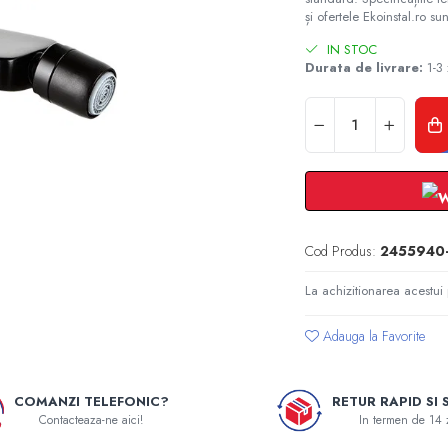
și ofertele Ekoinstal.ro sun
IN STOC
Durata de livrare:
1-3 
Cod Produs:
2455940
La achizitionarea acestui
Adauga la Favorite
COMANZI TELEFONIC?
RETUR RAPID SI 
Contacteaza-ne aici!
In termen de 14 