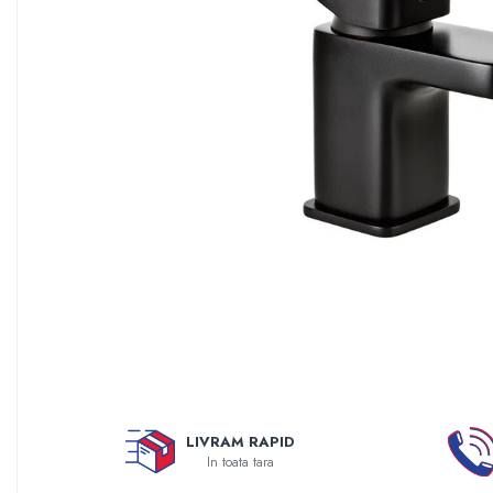
Sisteme filtrare apa Debite Mari
Sisteme filtrare apa In Trepte
Consumabile Statii medii filtrante
Consumabile Statii osmoza
Statii filtrare apa cu medii filtrante
Statii si Sisteme dezinfectie apa
Dedurizatoare Apa
Osmoza inversa rezidential
Accesorii consumabile osmoza
inversa
Ultrafiltrare recomandat pentru
apa de retea
Cartuse si Filtre filtrare apa
Echipamente HORECA
LIVRAM RAPID
In toata tara
Filtre apa cu purjare