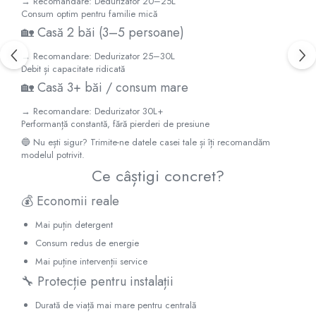
→ Recomandare: Dedurizator 20–25L
Consum optim pentru familie mică
🏡 Casă 2 băi (3–5 persoane)
→ Recomandare: Dedurizator 25–30L
Debit și capacitate ridicată
🏡 Casă 3+ băi / consum mare
→ Recomandare: Dedurizator 30L+
Performanță constantă, fără pierderi de presiune
🔵 Nu ești sigur? Trimite-ne datele casei tale și îți recomandăm
modelul potrivit.
Ce câștigi concret?
💰 Economii reale
Mai puțin detergent
Consum redus de energie
Mai puține intervenții service
🔧 Protecție pentru instalații
Durată de viață mai mare pentru centrală