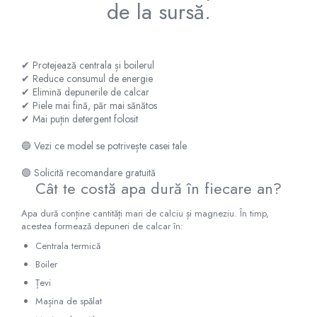
Radiatoare Otel Vogel&Noot
de la sursă.
Radiatoare Otel Korado
Radiatoare de Baie Purmo Banga
Automatizare Termostate
✔ Protejează centrala și boilerul
Detectoare
✔ Reduce consumul de energie
✔ Elimină depunerile de calcar
Termostate centrala ambient
✔ Piele mai fină, păr mai sănătos
Detectoare de gaz si electrovalve
✔ Mai puțin detergent folosit
Detectoare de inundatie
🔵 Vezi ce model se potrivește casei tale
Automatizari centrala termica
Stabilizatoare de tensiune
🟢 Solicită recomandare gratuită
Cât te costă apa dură în fiecare an?
Panouri solare apa calda
Accesorii panouri solare apa calda
Apa dură conține cantități mari de calciu și magneziu. În timp,
acestea formează depuneri de calcar în:
Kituri panouri solare apa calda
Panouri solare nepresurizate
Centrala termică
Automatizari panouri solare
Boiler
Teava flexibila inox si fitinguri panouri
Țevi
solare
Mașina de spălat
Grupuri de pompare panouri solare