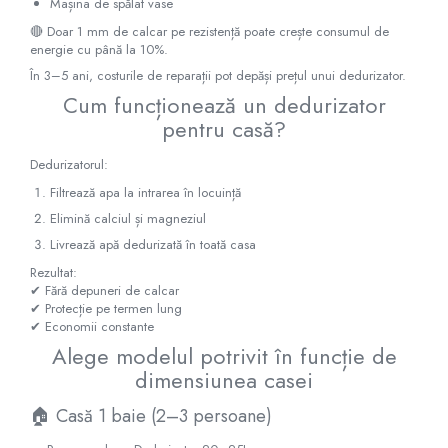
Mașina de spălat vase
Pompe de caldura
🔴 Doar 1 mm de calcar pe rezistență poate crește consumul de
energie cu până la 10%.
Centrale peleti lemn
În 3–5 ani, costurile de reparații pot depăși prețul unui dedurizator.
Cum funcționează un dedurizator
pentru casă?
Dedurizatorul:
Filtrează apa la intrarea în locuință
Elimină calciul și magneziul
Livrează apă dedurizată în toată casa
Rezultat:
✔ Fără depuneri de calcar
✔ Protecție pe termen lung
✔ Economii constante
Alege modelul potrivit în funcție de
dimensiunea casei
🏠 Casă 1 baie (2–3 persoane)