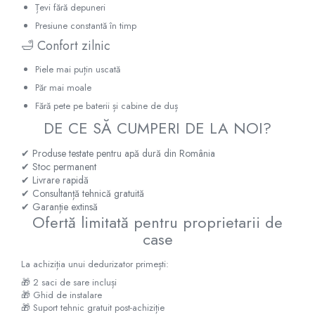
Țevi fără depuneri
Presiune constantă în timp
🛁 Confort zilnic
Piele mai puțin uscată
Păr mai moale
Fără pete pe baterii și cabine de duș
DE CE SĂ CUMPERI DE LA NOI?
✔ Produse testate pentru apă dură din România
✔ Stoc permanent
✔ Livrare rapidă
✔ Consultanță tehnică gratuită
✔ Garanție extinsă
Ofertă limitată pentru proprietarii de
case
La achiziția unui dedurizator primești:
🎁 2 saci de sare incluși
🎁 Ghid de instalare
🎁 Suport tehnic gratuit post-achiziție