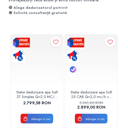
Protejează-ți casa acum și evită costuri viitoare.
🔵 Alege dedurizatorul potrivit
🟢 Solicită consultanță gratuită
-2
Statie dedurizare apa Soft
Statie dedurizare apa Soft
St
37 Simplex Q=2,5 MC/H
25 CAB Q=2,0 mc/h cu
25
cu by-bass
by-pass
2.799,58 RON
3.341,80 RON
AQUA09110037025
AQUA09110025020
2.899,00 RON
Aquapur Valhoh Valrom
Aquapur Valhoh Valrom
A
Adauga in cos
Adauga in cos