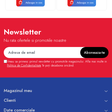
Lungime rola: 50 m
Adauga in cos
Adauga in cos
Indice de protectie: IP65
Culoare: rosu/negru
Rezistenta la strivire: >450 N
Material: polietilena
Newsletter
Nu rata ofertele si promotiile noastre
Vreau sa primesc primul newsletter cu promotiile magazinului. Afla mai multe in
Politica de Confidentialitate
Te poți dezabona oricând.
Magazinul meu
Clienti
Date comerciale