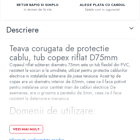
RETUR RAPID SI SIMPLU
ALEGE PLATA CU CARDUL
Pompe de caldura
In termen de 14 zile
Datele sunt in siguranta!
Centrale peleti lemn
Descriere
Teava corugata de protectie
cablu, tub copex riflat D75mm
Copexul riflat subteran diametru 75mm este un tub flexibil din PVC,
rezistent la socuri si la umiditate, utilizat pentru protectia cablurilor
electrice in instalatiile subterane de joasa tensiune. Acest tip de
copex are un diametru interior de 63mm, ceea ce il face potrivit
pentru instalarea unor cantitati mari de cabluri electrice. De
asemenea, are o grosime a peretelui de 3mm, ceea ce il face
rezistent la deteriorare mecanica.
Domenii de utilizare:
VEZI MAI MULT
Instalarea de cablaje electrice pentru iluminat public;
Instalarea de cablaje electrice pentru alimentarea cu energie
Informatii conformitate produs