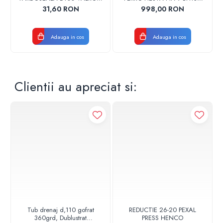
17001900004
CROM
31,60 RON
998,00 RON
Adauga in cos
Adauga in cos
Clientii au apreciat si:
Tub drenaj d,110 gofrat
REDUCTIE 26-20 PEXAL
360grd, Dublustrat
PRESS HENCO