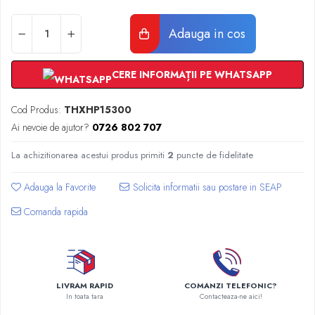
Radiatoare Otel Vogel&Noot
Radiatoare Otel Korado
Adauga in cos
Radiatoare de Baie Purmo Banga
Automatizare Termostate
Detectoare
CERE INFORMAȚII PE WHATSAPP
Termostate centrala ambient
Cod Produs:
THXHP15300
Detectoare de gaz si electrovalve
Ai nevoie de ajutor?
0726 802 707
Detectoare de inundatie
Automatizari centrala termica
La achizitionarea acestui produs primiti
2
puncte de fidelitate
Stabilizatoare de tensiune
Panouri solare apa calda
Adauga la Favorite
Accesorii panouri solare apa calda
Comanda rapida
Kituri panouri solare apa calda
Panouri solare nepresurizate
Automatizari panouri solare
Teava flexibila inox si fitinguri panouri
LIVRAM RAPID
COMANZI TELEFONIC?
solare
In toata tara
Contacteaza-ne aici!
Grupuri de pompare panouri solare