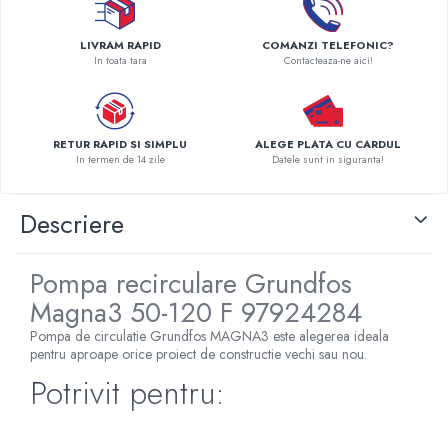
Pompe de caldura
LIVRAM RAPID
COMANZI TELEFONIC?
Centrale peleti lemn
In toata tara
Contacteaza-ne aici!
RETUR RAPID SI SIMPLU
ALEGE PLATA CU CARDUL
In termen de 14 zile
Datele sunt in siguranta!
Descriere
Pompa recirculare Grundfos
Magna3 50-120 F 97924284
Pompa de circulatie Grundfos MAGNA3 este alegerea ideala
pentru aproape orice proiect de constructie vechi sau nou.
Potrivit pentru: