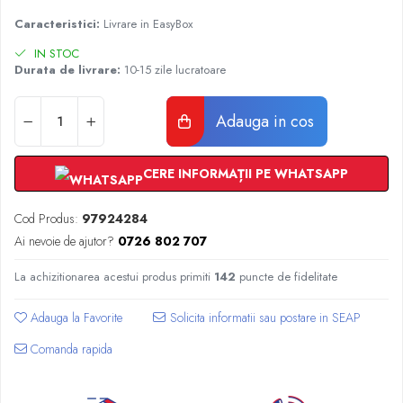
Radiatoare Otel Vogel&Noot
Caracteristici:
Livrare in EasyBox
Radiatoare Otel Korado
Radiatoare de Baie Purmo Banga
IN STOC
Durata de livrare:
10-15 zile lucratoare
Automatizare Termostate
Detectoare
Adauga in cos
Termostate centrala ambient
Detectoare de gaz si electrovalve
Detectoare de inundatie
CERE INFORMAȚII PE WHATSAPP
Automatizari centrala termica
Stabilizatoare de tensiune
Cod Produs:
97924284
Panouri solare apa calda
Ai nevoie de ajutor?
0726 802 707
Accesorii panouri solare apa calda
La achizitionarea acestui produs primiti
142
puncte de fidelitate
Kituri panouri solare apa calda
Panouri solare nepresurizate
Adauga la Favorite
Automatizari panouri solare
Comanda rapida
Teava flexibila inox si fitinguri panouri
solare
Grupuri de pompare panouri solare