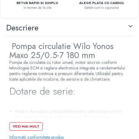
RETUR RAPID SI SIMPLU
ALEGE PLATA CU CARDUL
Pompe de caldura
In termen de 14 zile
Datele sunt in siguranta!
Centrale peleti lemn
Descriere
Pompa circulatie Wilo Yonos
Maxo 25/0.5-7 180 mm
Pompa de circulatie cu rotor umed, motor sincron conform
tehnologiei ECM si reglare electronica integrata a randamentului
pentru reglarea continua a presiunii diferentiale. Utilizabil pentru
toate aplicatiile de incalzire, de aerisire si de climatizare.
Dotare de serie:
Moduri de reglare preselectabile pentru optimizarea sarcinii
Δp-c (presiune diferentiala constanta), Δp-v (presiune
diferentiala variabila)
VEZI MAI MULT
3 trepte de turatie (n = constant)
Afisaj cu leduri pentru reglarea valorii impuse si afisarea
Informatii conformitate produs