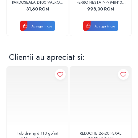
PARDOSEALA D100 VALROM
FERRO FIESTA NP79-BFI13U
17001900004
CROM
31,60 RON
998,00 RON
Adauga in cos
Adauga in cos
Clientii au apreciat si:
Materiale:
Carcasa pompa: Fonta cenusie
Rotor hidraulic: PPE/PS-GF30
Arbore: Otel inoxidabil
Depozit material: Carbon, impregnat cu metal
Dimensiuni de instalare
Racord conducta la aspiratie: 1 1/2"
Racord conducta pe refulare: 1 1/2"
Lungime constructiva: 180 mm
Tub drenaj d,110 gofrat
REDUCTIE 26-20 PEXAL