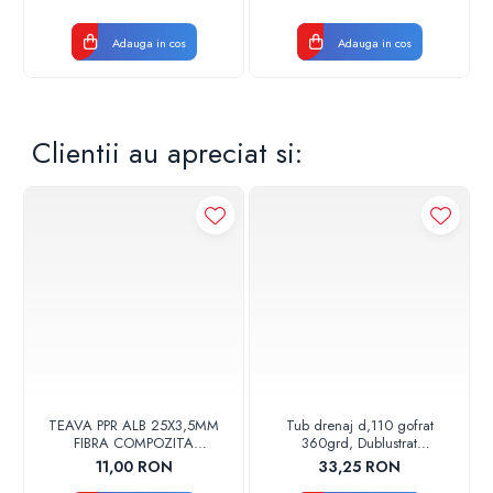
Adauga in cos
Adauga in cos
Clientii au apreciat si:
TEAVA PPR ALB 25X3,5MM
Tub drenaj d,110 gofrat
FIBRA COMPOZITA
360grd, Dublustrat
10033025004
verde/negru 110152 Drainkit
11,00 RON
33,25 RON
VALDUOTHERM VALROM