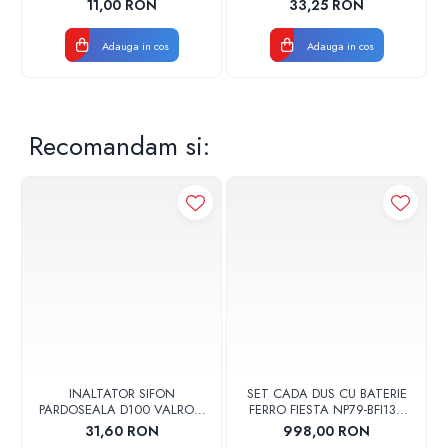
11,00 RON
33,25 RON
VALDUOTHERM VALROM
Adauga in cos
Adauga in cos
Recomandam si:
INALTATOR SIFON
SET CADA DUS CU BATERIE
PARDOSEALA D100 VALROM
FERRO FIESTA NP79-BFI13U
17001900004
CROM
31,60 RON
998,00 RON