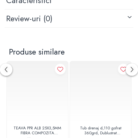
Caracteristici
Review-uri
(0)
Produse similare
TEAVA PPR ALB 25X3,5MM
Tub drenaj d,110 gofrat
FIBRA COMPOZITA
360grd, Dublustrat
10033025004
verde/negru 110152 Drainkit