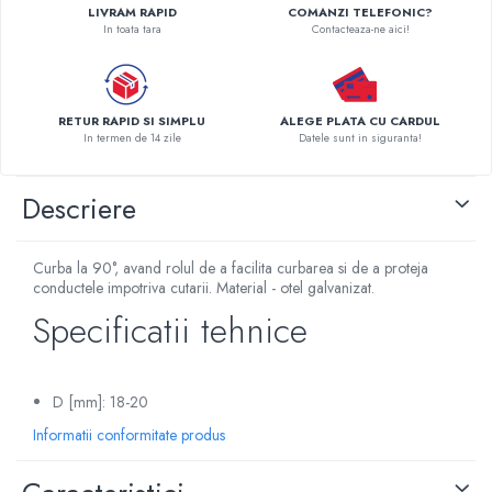
LIVRAM RAPID
COMANZI TELEFONIC?
Pompe de caldura
In toata tara
Contacteaza-ne aici!
Centrale peleti lemn
RETUR RAPID SI SIMPLU
ALEGE PLATA CU CARDUL
In termen de 14 zile
Datele sunt in siguranta!
Descriere
Curba la 90°, avand rolul de a facilita curbarea si de a proteja
conductele impotriva cutarii. Material - otel galvanizat.
Specificatii tehnice
D [mm]: 18-20
Informatii conformitate produs