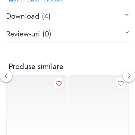
considerabil constructorul la reducerea costurilor si a
riscului de accidente.
Rezistenta la rugina/agenti chimici - materialele utilizate sunt
Download (4)
rezistente la rugina/actiunea agentilor chimici. Nu este
necesara vopsirea acestora. Riscul producerii de scantei ca
in cazul capacelor din fonta este foarte redus fapt ceea ce
Review-uri
(0)
face cea mai potrivita alegerea capacelor din material
compozit, ideala pentru utilizare in spatiile unde se lucreaza
cu materiale inflamabile (ex: benzinarii).
Izolare electrica - SMC/BMC este un material izolant
impotriva dispersarii curentului electric, se poate utiliza in
spatii cu umiditate ridicata (ex. pietonale, fabrici etc).
Produse similare
Zgomot redus - reduce zgomotul produs de vehiculele ce
trec peste capacele de canalizare (ex. parcari, drumuri,
sosele, autostrazi).
Protectia mediului - comparativ cu producerea capacelor
din fonta, la producerea capacelor din material compozit
emisia de CO2 este considerabil redusa. Datorita greutatii
reduse, transportul capacelor din material compozit este
mult mai facil (se poate transporta o cantitate mai mare intr-
un transport).
Personalizare - capacele se pot livra in orice culoare (la
comanda) si cu inscriptionari personalizate. Inscriptionarea
se poate face gratuit pentru cantitati mai mari sau contracost