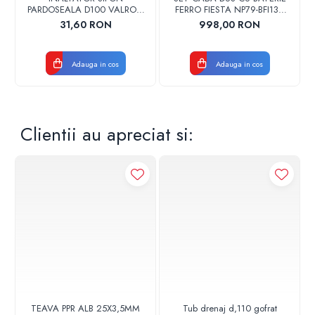
PARDOSEALA D100 VALROM
FERRO FIESTA NP79-BFI13U
17001900004
CROM
31,60 RON
998,00 RON
Adauga in cos
Adauga in cos
Clientii au apreciat si:
TEAVA PPR ALB 25X3,5MM
Tub drenaj d,110 gofrat