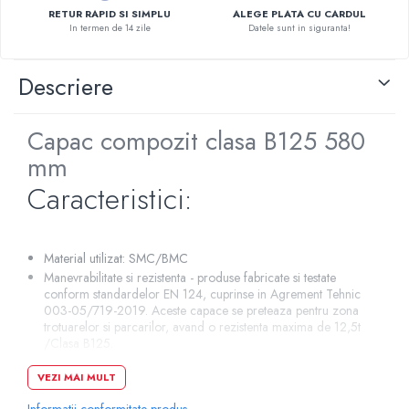
RETUR RAPID SI SIMPLU
ALEGE PLATA CU CARDUL
Pompe de caldura
In termen de 14 zile
Datele sunt in siguranta!
Centrale peleti lemn
Descriere
Capac compozit clasa B125 580
mm
Caracteristici:
Material utilizat: SMC/BMC
Manevrabilitate si rezistenta - produse fabricate si testate
conform standardelor EN 124, cuprinse in Agrement Tehnic
003-05/719-2019. Aceste capace se preteaza pentru zona
trotuarelor si parcarilor, avand o rezistenta maxima de 12,5t
/Clasa B125.
Greutate redusa si manevrabilitate - datorita greutatii reduse
VEZI MAI MULT
a materialului din care sunt fabricate SMC/BMC, capacele
noastre sunt usor de manevrat si instalat fapt ce ajuta
Informatii conformitate produs