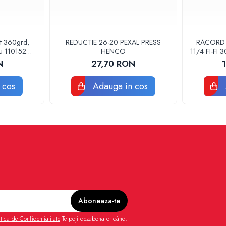
at 360grd,
REDUCTIE 26-20 PEXAL PRESS
RACORD F
ru 110152
HENCO
11/4 FI-FI
POMPA
N
27,70 RON
 cos
Adauga in cos
itica de Confidentialitate
Te poți dezabona oricând.