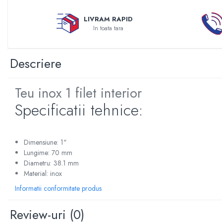
Sterilizatoare UV
LIVRAM RAPID
Accesorii consumabile sterilizator
In toata tara
UV
Carcase Filtre apa
Descriere
Accesorii consumabile
dedurizatoare apa
Teu inox 1 filet interior
Incalzire in pardoseala
Accesorii incalzire in pardoseala
Specificatii tehnice:
Automatizare incalzire in
pardoseala
Kituri incalzire in pardoseala
Dimensiune: 1"
Lungime: 70 mm
Cutie distribuitor incalzire in
Diametru: 38.1 mm
pardoseala
Material: inox
Distribuitoare incalzire pardoseala
Informatii conformitate produs
Grup amestec si pompare incalzire
pardoseala
Review-uri
(0)