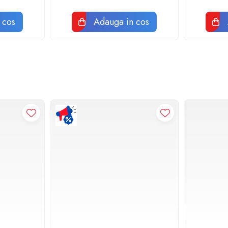
 cos
Adauga in cos