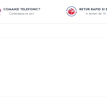
COMANZI TELEFONIC?
RETUR RAPID SI 
Contacteaza-ne aici!
In termen de 14 