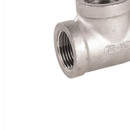
Sisteme filtrare apa Debite Mari
Sisteme filtrare apa In Trepte
Consumabile Statii medii filtrante
Consumabile Statii osmoza
Statii filtrare apa cu medii filtrante
Statii si Sisteme dezinfectie apa
Dedurizatoare Apa
Osmoza inversa rezidential
Accesorii consumabile osmoza
inversa
Ultrafiltrare recomandat pentru
apa de retea
Cartuse si Filtre filtrare apa
Echipamente HORECA
Filtre apa cu purjare