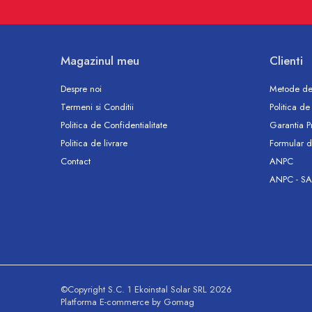
Vase WC
Rezervoare incastrate
Rezervoare, rame WC incastrate si
Magazinul meu
Clienti
clapete
Rezervoare si rame incastrate
Despre noi
Metode de
Clapete rezervoare si accesorii
Termeni si Conditii
Politica de
Climatizare
Politica de Confidentialitate
Garantia P
Ventiloconvectoare
Politica de livrare
Formular d
Ventiloconvectoare
Contact
ANPC
Termostate Accesorii Ventiloconvectoare
ANPC - SA
Aere conditionate
Aer conditionat Monosplit
Aer conditionat Multisplit
Accesorii aer conditionat si ventilatie
Aer conditionat portabil
Filtrare aer
©Copyright S.C. 1 Ekoinstal Solar SRL 2026
Platforma E-commerce by Gomag
Ventilatie