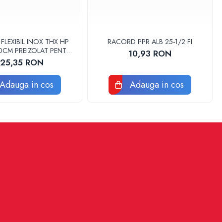
LEXIBIL INOX THX HP
RACORD PPR ALB 25-1/2 FI
 30CM PREIZOLAT PENTRU
10,93 RON
 DE CALDURA - THX
125,35 RON
Adauga in cos
Adauga in cos