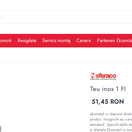
omotii
Resigilate
Servicii montaj
Cariere
Parteneri Ekoinsta
Teu inox 1 FI
51,45 RON
ekoinstal.ro depune efortu
produs. Imaginile au cara
standard. Specificațiile t
și ofertele Ekoinstal.ro sun