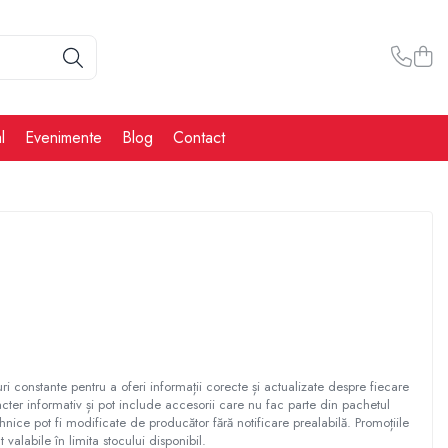
l
Evenimente
Blog
Contact
ri constante pentru a oferi informații corecte și actualizate despre fiecare
cter informativ și pot include accesorii care nu fac parte din pachetul
ehnice pot fi modificate de producător fără notificare prealabilă. Promoțiile
t valabile în limita stocului disponibil.