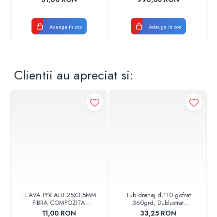
Adauga in cos
Adauga in cos
Clientii au apreciat si:
TEAVA PPR ALB 25X3,5MM
Tub drenaj d,110 gofrat
FIBRA COMPOZITA
360grd, Dublustrat
10033025004
verde/negru 110152 Drainkit
11,00 RON
33,25 RON