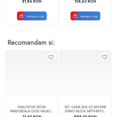
81,86 RON
128,63 RON
Adauga in cos
Adauga in cos
Recomandam si:
INALTATOR SIFON
SET CADA DUS CU BATERIE
PARDOSEALA D100 VALROM
FERRO FIESTA NP79-BFI13U
17001900004
CROM
31,60 RON
998,00 RON