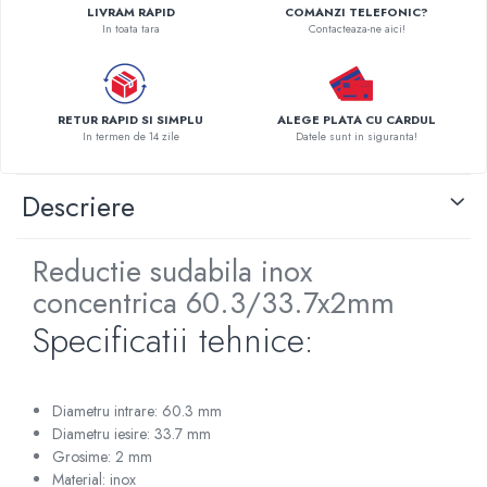
LIVRAM RAPID
COMANZI TELEFONIC?
Pompe de caldura
In toata tara
Contacteaza-ne aici!
Centrale peleti lemn
RETUR RAPID SI SIMPLU
ALEGE PLATA CU CARDUL
In termen de 14 zile
Datele sunt in siguranta!
Descriere
Reductie sudabila inox
concentrica 60.3/33.7x2mm
Specificatii tehnice:
Diametru intrare: 60.3 mm
Diametru iesire: 33.7 mm
Grosime: 2 mm
Material: inox