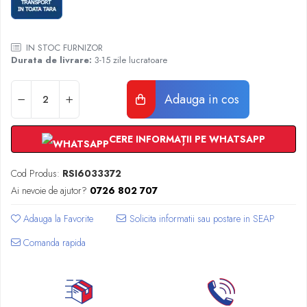
Radiatoare Otel Vogel&Noot
Radiatoare Otel Korado
Radiatoare de Baie Purmo Banga
IN STOC FURNIZOR
Automatizare Termostate
Durata de livrare:
3-15 zile lucratoare
Detectoare
Termostate centrala ambient
Adauga in cos
Detectoare de gaz si electrovalve
Detectoare de inundatie
CERE INFORMAȚII PE WHATSAPP
Automatizari centrala termica
Stabilizatoare de tensiune
Cod Produs:
RSI6033372
Panouri solare apa calda
Ai nevoie de ajutor?
0726 802 707
Accesorii panouri solare apa calda
Adauga la Favorite
Kituri panouri solare apa calda
Panouri solare nepresurizate
Comanda rapida
Automatizari panouri solare
Teava flexibila inox si fitinguri panouri
solare
Grupuri de pompare panouri solare