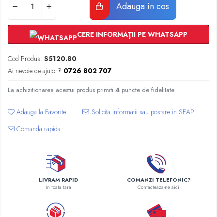
Radiatoare Otel Vogel&Noot
Adauga in cos
Radiatoare Otel Korado
Radiatoare de Baie Purmo Banga
CERE INFORMAȚII PE WHATSAPP
Automatizare Termostate
Detectoare
Cod Produs:
S5120.80
Termostate centrala ambient
Ai nevoie de ajutor?
0726 802 707
Detectoare de gaz si electrovalve
La achizitionarea acestui produs primiti
4
puncte de fidelitate
Detectoare de inundatie
Automatizari centrala termica
Adauga la Favorite
Stabilizatoare de tensiune
Panouri solare apa calda
Comanda rapida
Accesorii panouri solare apa calda
Kituri panouri solare apa calda
Panouri solare nepresurizate
LIVRAM RAPID
COMANZI TELEFONIC?
Automatizari panouri solare
In toata tara
Contacteaza-ne aici!
Teava flexibila inox si fitinguri panouri
solare
Grupuri de pompare panouri solare