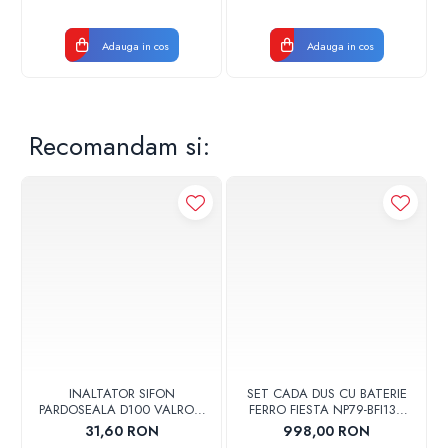
Adauga in cos
Adauga in cos
Recomandam si:
INALTATOR SIFON
SET CADA DUS CU BATERIE
PARDOSEALA D100 VALROM
FERRO FIESTA NP79-BFI13U
17001900004
CROM
31,60 RON
998,00 RON