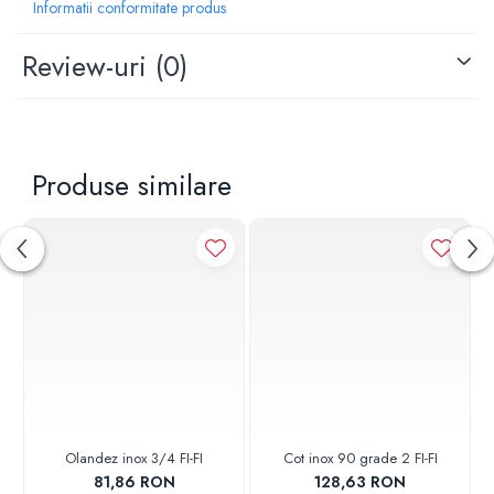
Informatii conformitate produs
Fluid: apa rece, apa calda
Lungime: 200 mm
Review-uri
(0)
Presiune de explozie: 30 bar
Produse similare
Olandez inox 3/4 FI-FI
Cot inox 90 grade 2 FI-FI
81,86 RON
128,63 RON