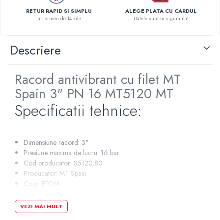
Pompe de caldura
RETUR RAPID SI SIMPLU
ALEGE PLATA CU CARDUL
In termen de 14 zile
Datele sunt in siguranta!
Centrale peleti lemn
Descriere
Racord antivibrant cu filet MT
Spain 3" PN 16 MT5120 MT
Specificatii tehnice:
Dimensiune racord: 3"
Presiune maxima de lucru: 16 bar
Cod producator: S5120.80
Producator: MT Spain
Corp: EPDM
Racorduri: piulite din otel carbon galvanizat
Ranforsare: Fibre Nylon
VEZI MAI MULT
Temperatura: -10....+90°C