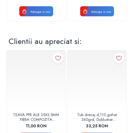
Adauga in cos
Adauga in cos
Clientii au apreciat si:
TEAVA PPR ALB 25X3,5MM
Tub drenaj d,110 gofrat
FIBRA COMPOZITA
360grd, Dublustrat
10033025004
verde/negru 110152 Drainkit
11,00 RON
33,25 RON
VALDUOTHERM VALROM