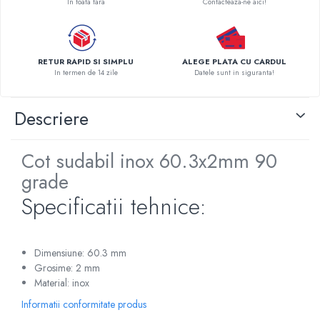
In toata tara
Contacteaza-ne aici!
Pompe de caldura
Centrale peleti lemn
RETUR RAPID SI SIMPLU
ALEGE PLATA CU CARDUL
In termen de 14 zile
Datele sunt in siguranta!
Descriere
Cot sudabil inox 60.3x2mm 90
grade
Specificatii tehnice:
Dimensiune: 60.3 mm
Grosime: 2 mm
Material: inox
Informatii conformitate produs