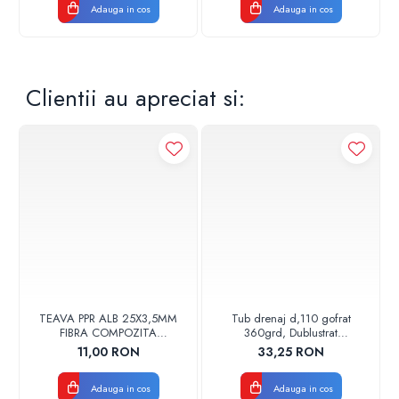
Adauga in cos
Adauga in cos
Clientii au apreciat si:
TEAVA PPR ALB 25X3,5MM
Tub drenaj d,110 gofrat
FIBRA COMPOZITA
360grd, Dublustrat
10033025004
verde/negru 110152 Drainkit
11,00 RON
33,25 RON
VALDUOTHERM VALROM
Adauga in cos
Adauga in cos