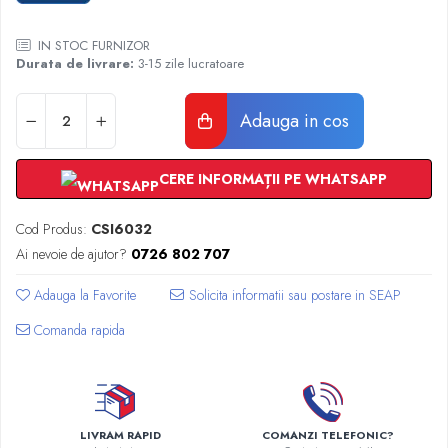
Radiatoare Otel Vogel&Noot
Radiatoare Otel Korado
IN STOC FURNIZOR
Radiatoare de Baie Purmo Banga
Durata de livrare:
3-15 zile lucratoare
Automatizare Termostate
Detectoare
Adauga in cos
Termostate centrala ambient
Detectoare de gaz si electrovalve
CERE INFORMAȚII PE WHATSAPP
Detectoare de inundatie
Automatizari centrala termica
Cod Produs:
CSI6032
Stabilizatoare de tensiune
Ai nevoie de ajutor?
0726 802 707
Panouri solare apa calda
Adauga la Favorite
Accesorii panouri solare apa calda
Kituri panouri solare apa calda
Comanda rapida
Panouri solare nepresurizate
Automatizari panouri solare
Teava flexibila inox si fitinguri panouri
solare
LIVRAM RAPID
COMANZI TELEFONIC?
Grupuri de pompare panouri solare