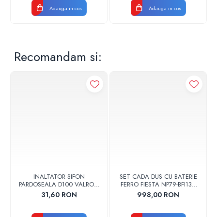
Adauga in cos
Adauga in cos
Recomandam si:
INALTATOR SIFON
SET CADA DUS CU BATERIE
PARDOSEALA D100 VALROM
FERRO FIESTA NP79-BFI13U
17001900004
CROM
31,60 RON
998,00 RON