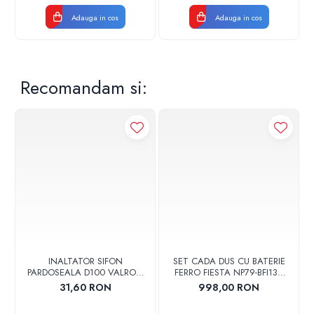
Adauga in cos
Adauga in cos
Recomandam si:
INALTATOR SIFON
SET CADA DUS CU BATERIE
PARDOSEALA D100 VALROM
FERRO FIESTA NP79-BFI13U
17001900004
CROM
31,60 RON
998,00 RON