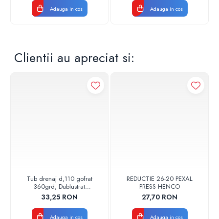
Adauga in cos
Adauga in cos
Clientii au apreciat si:
Tub drenaj d,110 gofrat
REDUCTIE 26-20 PEXAL
360grd, Dublustrat
PRESS HENCO
verde/negru 110152 Drainkit
33,25 RON
27,70 RON
Adauga in cos
Adauga in cos