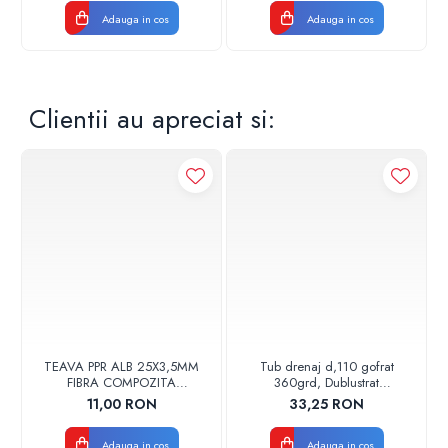
Adauga in cos
Adauga in cos
Clientii au apreciat si:
TEAVA PPR ALB 25X3,5MM
Tub drenaj d,110 gofrat
FIBRA COMPOZITA
360grd, Dublustrat
10033025004
verde/negru 110152 Drainkit
11,00 RON
33,25 RON
VALDUOTHERM VALROM
Adauga in cos
Adauga in cos