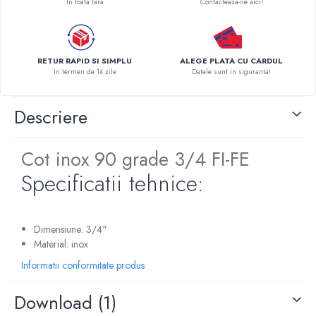
In toata tara
Contacteaza-ne aici!
Pompe de caldura
Centrale peleti lemn
RETUR RAPID SI SIMPLU
ALEGE PLATA CU CARDUL
In termen de 14 zile
Datele sunt in siguranta!
Descriere
Cot inox 90 grade 3/4 FI-FE
Specificatii tehnice:
Dimensiune: 3/4"
Material: inox
Informatii conformitate produs
Download (1)