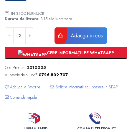
Radiatoare Otel Vogel&Noot
Radiatoare Otel Korado
IN STOC FURNIZOR
Radiatoare de Baie Purmo Banga
Durata de livrare:
3-15 zile lucratoare
Automatizare Termostate
Detectoare
Adauga in cos
Termostate centrala ambient
Detectoare de gaz si electrovalve
CERE INFORMAȚII PE WHATSAPP
Detectoare de inundatie
Automatizari centrala termica
Cod Produs:
2010005
Stabilizatoare de tensiune
Ai nevoie de ajutor?
0726 802 707
Panouri solare apa calda
Adauga la Favorite
Accesorii panouri solare apa calda
Kituri panouri solare apa calda
Comanda rapida
Panouri solare nepresurizate
Automatizari panouri solare
Teava flexibila inox si fitinguri panouri
solare
LIVRAM RAPID
COMANZI TELEFONIC?
Grupuri de pompare panouri solare