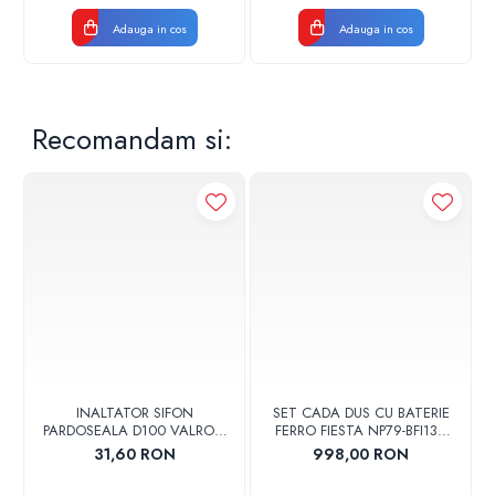
Adauga in cos
Adauga in cos
Recomandam si:
INALTATOR SIFON
SET CADA DUS CU BATERIE
PARDOSEALA D100 VALROM
FERRO FIESTA NP79-BFI13U
17001900004
CROM
31,60 RON
998,00 RON