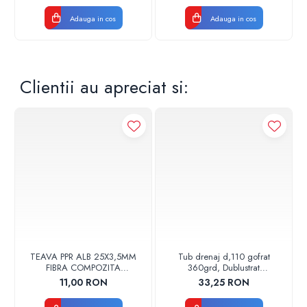
Adauga in cos
Adauga in cos
Clientii au apreciat si:
TEAVA PPR ALB 25X3,5MM
Tub drenaj d,110 gofrat
FIBRA COMPOZITA
360grd, Dublustrat
10033025004
verde/negru 110152 Drainkit
11,00 RON
33,25 RON
VALDUOTHERM VALROM