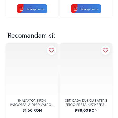
Adauga in cos
Adauga in cos
Recomandam si:
INALTATOR SIFON
SET CADA DUS CU BATERIE
PARDOSEALA D100 VALROM
FERRO FIESTA NP79-BFI13U
17001900004
CROM
31,60 RON
998,00 RON