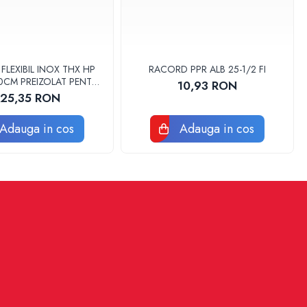
LEXIBIL INOX THX HP
RACORD PPR ALB 25-1/2 FI
 30CM PREIZOLAT PENTRU
10,93 RON
 DE CALDURA - THX
125,35 RON
Adauga in cos
Adauga in cos