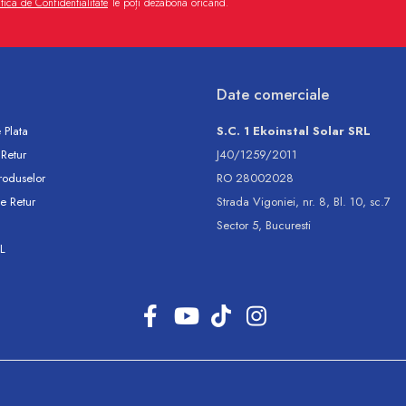
itica de Confidentialitate
Te poți dezabona oricând.
Date comerciale
 Plata
S.C. 1 Ekoinstal Solar SRL
 Retur
J40/1259/2011
roduselor
RO 28002028
e Retur
Strada Vigoniei, nr. 8, Bl. 10, sc.7
Sector 5, Bucuresti
L