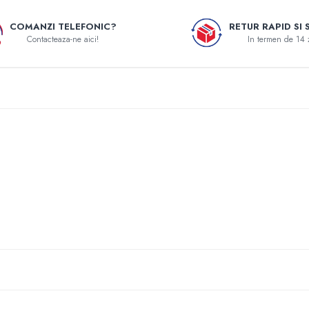
COMANZI TELEFONIC?
RETUR RAPID SI 
Contacteaza-ne aici!
In termen de 14 