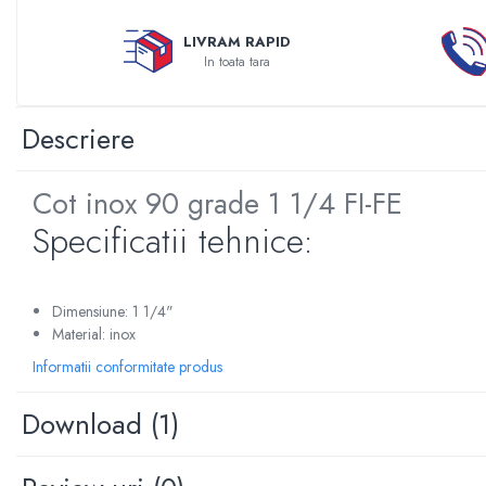
Sterilizatoare UV
LIVRAM RAPID
Accesorii consumabile sterilizator
In toata tara
UV
Carcase Filtre apa
Descriere
Accesorii consumabile
dedurizatoare apa
Cot inox 90 grade 1 1/4 FI-FE
Incalzire in pardoseala
Accesorii incalzire in pardoseala
Specificatii tehnice:
Automatizare incalzire in
pardoseala
Kituri incalzire in pardoseala
Dimensiune: 1 1/4"
Material: inox
Cutie distribuitor incalzire in
pardoseala
Informatii conformitate produs
Distribuitoare incalzire pardoseala
Download (1)
Grup amestec si pompare incalzire
pardoseala