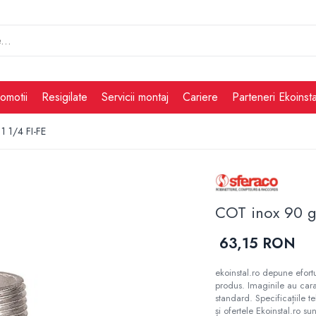
omotii
Resigilate
Servicii montaj
Cariere
Parteneri Ekoinsta
1 1/4 FI-FE
COT inox 90 g
63,15 RON
ekoinstal.ro depune efortu
produs. Imaginile au cara
standard. Specificațiile t
și ofertele Ekoinstal.ro sun