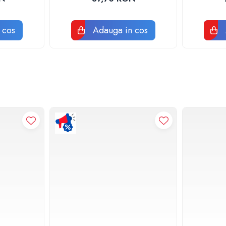
 cos
Adauga in cos