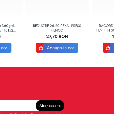
at 360grd,
REDUCTIE 26-20 PEXAL PRESS
RACORD F
ru 110152
HENCO
11/4 FI-FI
POMPA
N
27,70 RON
 cos
Adauga in cos