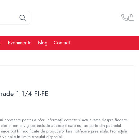
l
Evenimente
Blog
Contact
rade 1 1/4 FI-FE
ri constante pentru a oferi informații corecte și actualizate despre fiecare
cter informativ și pot include accesorii care nu fac parte din pachetul
ehnice pot fi modificate de producător fără notificare prealabilă. Promoțiile
t valabile în limita stocului disponibil.