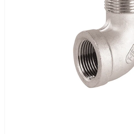
Sisteme filtrare apa Debite Mari
Sisteme filtrare apa In Trepte
Consumabile Statii medii filtrante
Consumabile Statii osmoza
Statii filtrare apa cu medii filtrante
Statii si Sisteme dezinfectie apa
Dedurizatoare Apa
Osmoza inversa rezidential
Accesorii consumabile osmoza
inversa
Ultrafiltrare recomandat pentru
apa de retea
Cartuse si Filtre filtrare apa
Echipamente HORECA
Filtre apa cu purjare